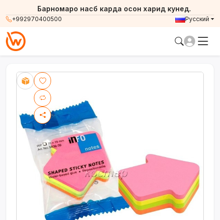
Барномаро насб карда осон харид кунед.
+992970400500
Русский