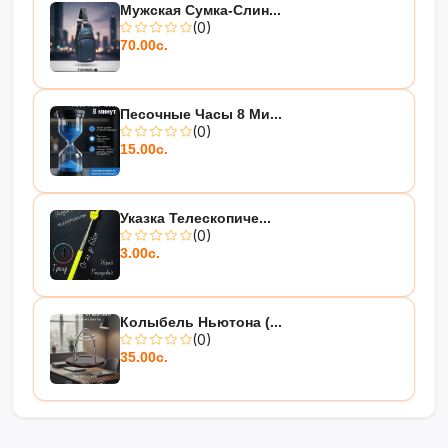
Мужская Сумка-Слин...
(0)
70.00с.
Песочные Часы 8 Ми...
(0)
15.00с.
Указка Телескопиче...
(0)
3.00с.
Колыбель Ньютона (...
(0)
35.00с.