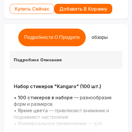
Купить Сейчас
Добавить В Корзину
Подробности О Продукте
обзоры
Подробное Описание
Набор стикеров "Kangaro" (100 шт.)
•
100 стикеров в наборе
— разнообразие
форм и размеров
•
Яркие цвета
— привлекают внимание и
поднимают настроение
•
Универсальное применение
— для
заметок, творчества и оформления