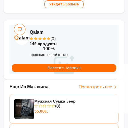
•
Качественная клейкая основа
—
Увидеть Больше
надёжно фиксируются на поверхностях
•
Удобство использования
— легко
отклеиваются и переклеиваются
Qalam
(0)
149 продукты
100%
положительный отзыв
Посетить Магазин
Еще Из Магазина
Посмотреть все
Мужская Сумка Jeep
(0)
55.00с.