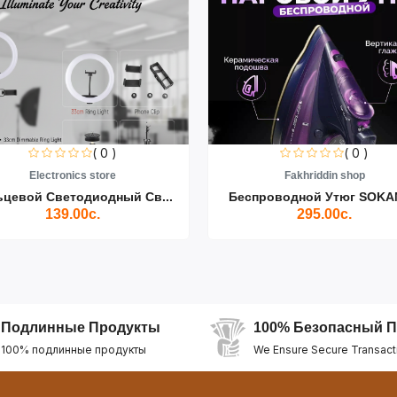
( 0 )
( 0 )
Electronics store
Fakhriddin shop
ьцевой Светодиодный Св...
Беспроводной Утюг SOKAN
139.00с.
295.00с.
Подлинные Продукты
100% Безопасный П
100% подлинные продукты
We Ensure Secure Transact