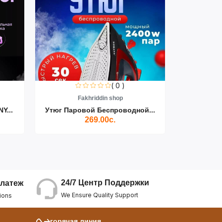
( 0 )
Fakhriddin shop
F
Y...
Утюг Паровой Беспроводной...
Пылесос D
269.00с.
24/7 Центр Поддержки
латеж
We Ensure Quality Support
ions
горячая линия