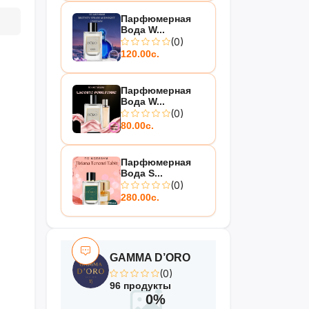
Парфюмерная
Вода W...
(0)
120.00с.
Парфюмерная
Вода W...
(0)
80.00с.
Парфюмерная
Вода S...
(0)
280.00с.
GAMMA D’ORO
(0)
96 продукты
0%