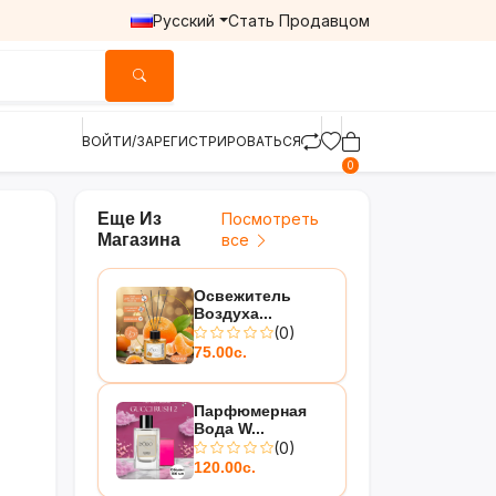
Русский
Стать Продавцом
ВОЙТИ/ЗАРЕГИСТРИРОВАТЬСЯ
0
Еще Из
Посмотреть
Магазина
все
Освежитель
Воздуха...
(0)
75.00с.
Парфюмерная
Вода W...
(0)
120.00с.