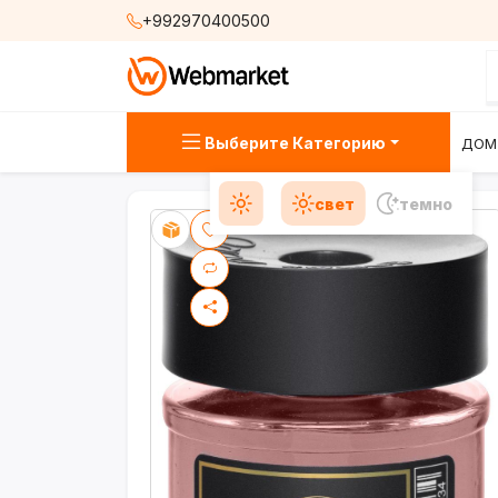
+992970400500
Выберите Категорию
ДОМ
свет
темно