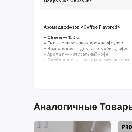
Подробное Описание
Аромадиффузор «Coffee Flavored»
•
Объём
— 100 мл
•
Тип
— селективный аромадиффузор
•
Назначение
— дом, автомобиль, офис
•
Аромат
— натуральный кофе
•
Особенность
— регулируемая интенси
Аналогичные Товары