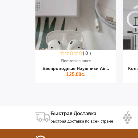
0 )
( 0 )
re
Electronics store
ики Air...
Беспроводные Наушники Air...
Кол
125.00с.
Быстрая Доставка
быстрая доставка по всей стране