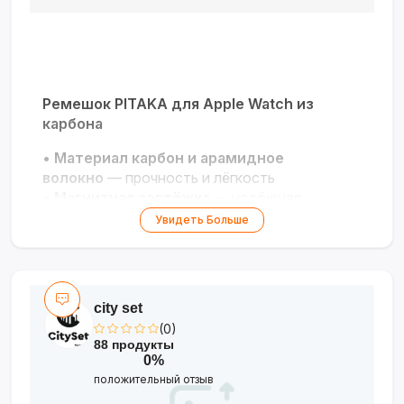
Ремешок PITAKA для Apple Watch из
карбона
•
Материал карбон и арамидное
волокно
— прочность и лёгкость
•
Магнитная застёжка
— надёжная
фиксация и удобство регулировки
Увидеть Больше
•
Универсальность
— подходит для всех
моделей Apple Watch (38–49 мм)
•
Водостойкость
— защита от влаги и
комфорт при ношении
city set
•
Комплектация
— дополнительные звенья
(0)
и ключ для настройки размера
88 продукты
0%
Стиль и технологичность для ваших Apple
положительный отзыв
Watch!
⌚?