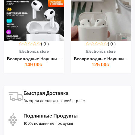
( 0 )
( 0 )
store
Electronics store
Electronics 
Беспроводные Наушники Air...
Беспроводные Наушники Air...
с.
125.00с.
139.00с
Быстрая Доставка
быстрая доставка по всей стране
Подлинные Продукты
100% подлинные продукты