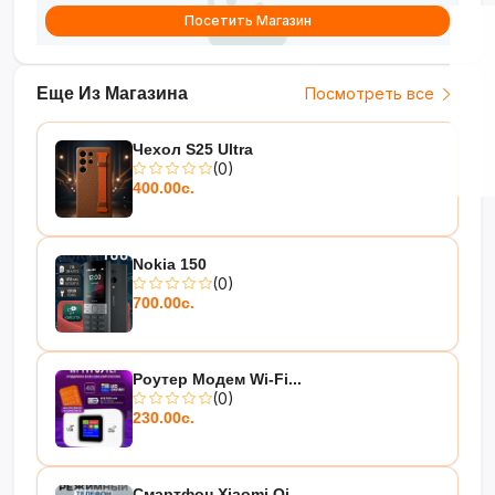
Посетить Магазин
Еще Из Магазина
Посмотреть все
Чехол S25 Ultra
(0)
400.00с.
Nokia 150
(0)
700.00с.
Роутер Модем Wi-Fi...
(0)
230.00с.
Смартфон Xiaomi Qi...