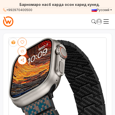
Барномаро насб карда осон харид кунед.
+992970400500
Русский