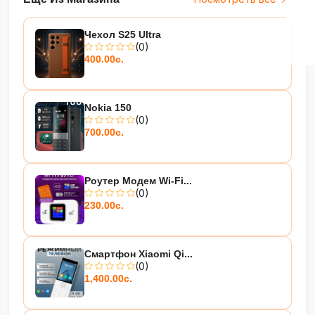
Чехол S25 Ultra
(0)
400.00с.
Nokia 150
(0)
700.00с.
Роутер Модем Wi-Fi...
(0)
230.00с.
Смартфон Xiaomi Qi...
(0)
1,400.00с.