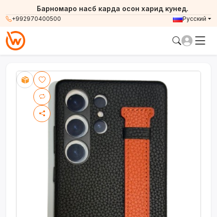
Барномаро насб карда осон харид кунед.
+992970400500
Русский