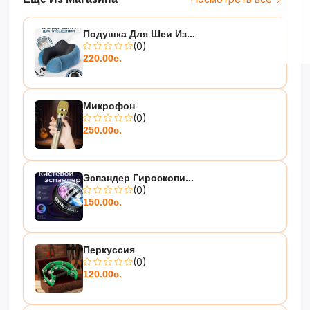
Подушка Для Шеи Из...
(0)
220.00с.
Микрофон
(0)
250.00с.
Эспандер Гироскопи...
(0)
150.00с.
Перкуссия
(0)
120.00с.