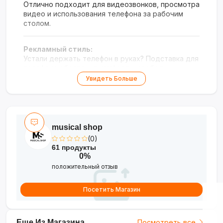
Отлично подходит для видеозвонков, просмотра
видео и использования телефона за рабочим
столом.
Рекламный стиль:
Устали держать телефон в руках? Подставка для
телефона обеспечит комфорт и свободу
движений. Идеальна для дома, офиса или учёбы.
Увидеть Больше
Надёжная конструкция и современный дизайн
сделают её незаменимой в повседневном
использовании.
musical shop
(0)
61 продукты
0%
положительный отзыв
Посетить Магазин
Еще Из Магазина
Посмотреть все