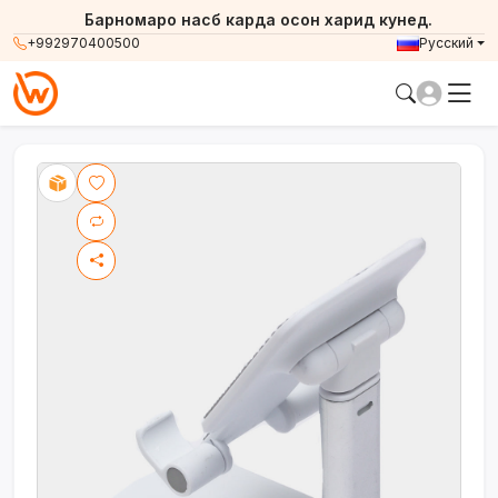
Барномаро насб карда осон харид кунед.
+992970400500
Русский