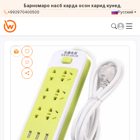
Барномаро насб карда осон харид кунед.
+992970400500
Русский