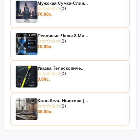
Мужская Сумка-Слин...
(0)
70.00с.
Песочные Часы 8 Ми...
(0)
15.00с.
Указка Телескопиче...
(0)
3.00с.
Колыбель Ньютона (...
(0)
35.00с.