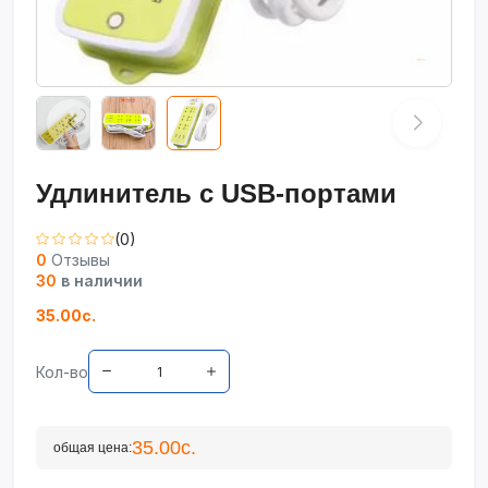
Удлинитель с USB-портами
(0)
0
Отзывы
30
в наличии
35.00с.
Кол-во
35.00с.
общая цена: