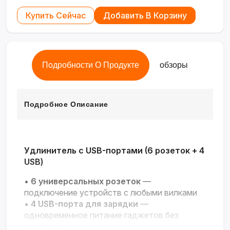
Купить Сейчас
Добавить В Корзину
Подробности О Продукте
обзоры
Подробное Описание
Удлинитель с USB-портами (6 розеток + 4
USB)
•
6 универсальных розеток
—
подключение устройств с любыми вилками
•
4 USB-порта для зарядки
—
одновременное питание гаджетов без
адаптеров