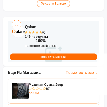
•
Кнопка с подсветкой
— удобное
Увидеть Больше
управление питанием
•
Защита от перегрузок
— безопасность
для вашей техники
Qalam
(0)
149 продукты
100%
положительный отзыв
Посетить Магазин
Еще Из Магазина
Посмотреть все
Мужская Сумка Jeep
(0)
55.00с.