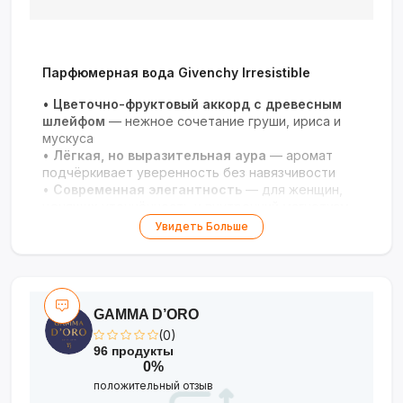
Парфюмерная вода Givenchy Irresistible
•
Цветочно-фруктовый аккорд с древесным
шлейфом
— нежное сочетание груши, ириса и
мускуса
•
Лёгкая, но выразительная аура
— аромат
подчёркивает уверенность без навязчивости
•
Современная элегантность
— для женщин,
ценящих утончённость и внутренний магнетизм
•
Флакон-скульптура
— розовое ребристое
Увидеть Больше
стекло с серебристым логотипом
•
Универсальность
— идеален для офиса,
свиданий и повседневной носки в любое время
года
GAMMA D’ORO
(0)
96 продукты
0%
положительный отзыв