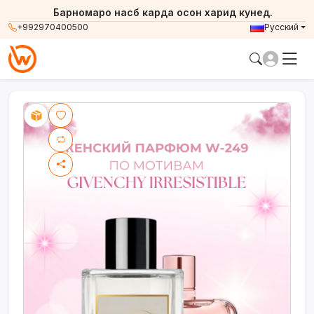
Барномаро насб карда осон харид кунед.
+992970400500
Русский