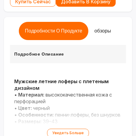
Купить Сейчас
Добавить В Корзину
Подробности О Продукте
обзоры
Подробное Описание
Мужские летние лоферы с плетеным
дизайном
•
Материал:
высококачественная кожа с
перфорацией
•
Цвет:
черный
•
Особенности:
пенни-лоферы, без шнурков
•
Размеры:
39–43
Стильная и дышащая модель для летнего
Увидеть Больше