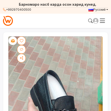
Барномаро насб карда осон харид кунед.
+992970400500
Русский