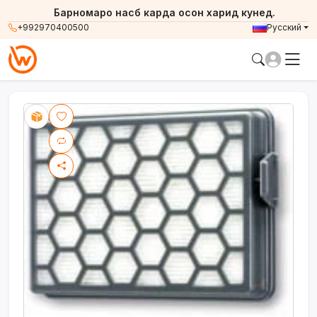
Барномаро насб карда осон харид кунед.
+992970400500
Русский