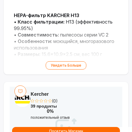
HEPA-фильтр KARCHER H13
•
Класс фильтрации:
H13 (эффективность
99.95%)
•
Совместимость:
пылесосы серии VC 2
•
Особенности:
моющийся, многоразового
использования
•
Размеры:
15.6×10.9×2.5 см, вес 100 г
Увидеть Больше
Kercher
(0)
39 продукты
0%
положительный отзыв
Посетить Магазин