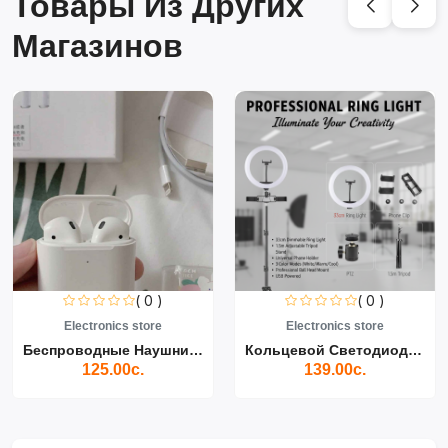
Товары Из Других
Магазинов
( 0 )
( 0 )
Electronics store
Electronics store
Беспроводные Наушники Air...
Кольцевой Светодиодный Св...
125.00с.
139.00с.