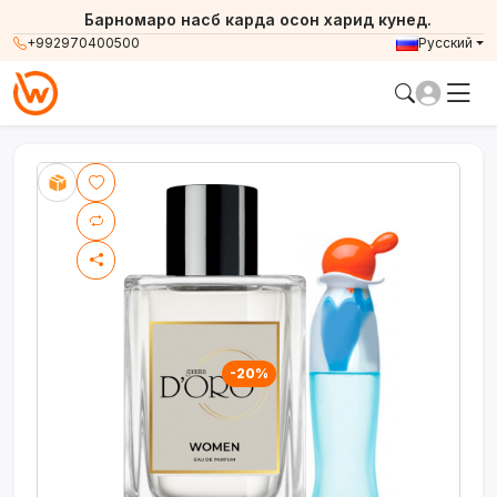
Барномаро насб карда осон харид кунед.
+992970400500
Русский
-20%