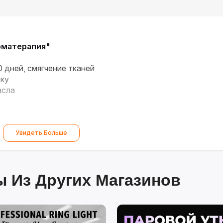
оматерапия"
 дней, смягчение тканей
рку
асла
Увидеть Больше
 Из Других Магазинов