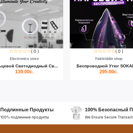
( 0 )
( 0 )
Electronics store
Fakhriddin shop
ьцевой Светодиодный Св...
Беспроводной Утюг SOKAN
139.00с.
295.00с.
Подлинные Продукты
100% Безопасный П
100% подлинные продукты
We Ensure Secure Transact