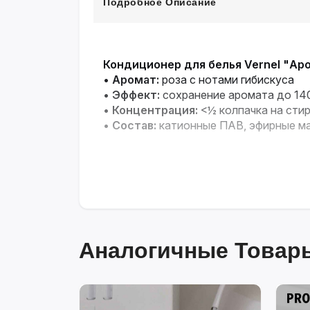
Подробное Описание
Кондиционер для белья Vernel "Ар
•
Аромат:
роза с нотами гибискуса
•
Эффект:
сохранение аромата до 140
•
Концентрация:
<½ колпачка на сти
•
Состав:
катионные ПАВ, эфирные м
Аналогичные Товары