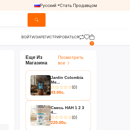
Русский
Стать Продавцом
ВОЙТИ/ЗАРЕГИСТРИРОВАТЬСЯ
0
Еще Из
Посмотреть
Магазина
все
Jardin Colombia
Me...
(0)
43.00с.
Смесь НАН 1 2 3
4...
(0)
220.00с.