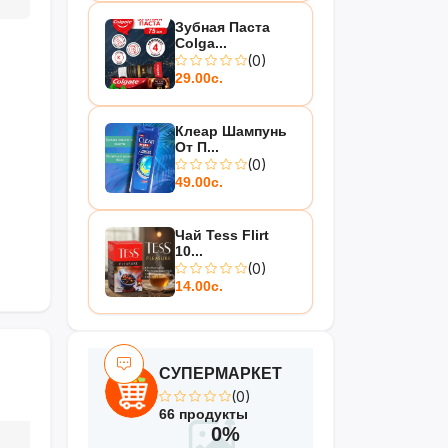
Зубная Паста
Colga...
(0)
29.00с.
Клеар Шампунь
От П...
(0)
49.00с.
Чай Tess Flirt
10...
(0)
14.00с.
СУПЕРМАРКЕТ
(0)
66 продукты
0%