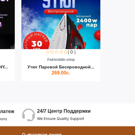
( 0 )
Fakhriddin shop
F
Y...
Утюг Паровой Беспроводной...
Пылесос D
269.00с.
24/7 Центр Поддержки
латеж
We Ensure Quality Support
ions
горячая линия