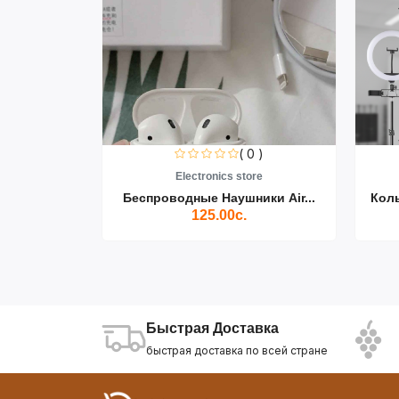
0 )
( 0 )
re
Electronics store
ики Air...
Беспроводные Наушники Air...
Кол
125.00с.
Быстрая Доставка
быстрая доставка по всей стране