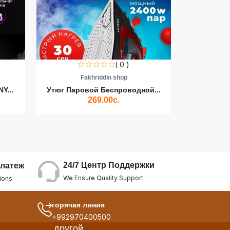
( 0 )
Fakhriddin shop
F
Y...
Утюг Паровой Беспроводной...
Пылесос D
269.00с.
24/7 Центр Поддержки
латеж
We Ensure Quality Support
ions
горячая линия
+992970400500
другой