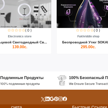
( 0 )
( 0 )
Electronics store
Fakhriddin shop
ьцевой Светодиодный Св...
Беспроводной Утюг SOKAN
139.00с.
295.00с.
Подлинные Продукты
100% Безопасный П
100% подлинные продукты
We Ensure Secure Transact
счета
Быстрые Ссылки