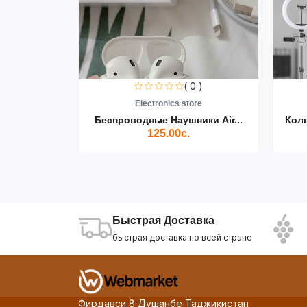
0 )
( 0 )
re
Electronics store
ики Air...
Беспроводные Наушники Air...
Кол
125.00с.
Быстрая Доставка
быстрая доставка по всей стране
Фирдавси 8 Душанбе Таджикистан