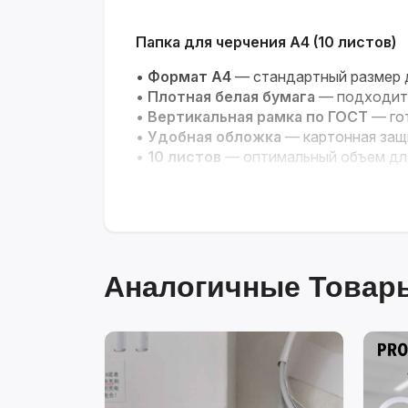
Папка для черчения А4 (10 листов)
•
Формат А4
— стандартный размер д
•
Плотная белая бумага
— подходит 
•
Вертикальная рамка по ГОСТ
— гот
•
Удобная обложка
— картонная защ
•
10 листов
— оптимальный объем для
Аналогичные Товары