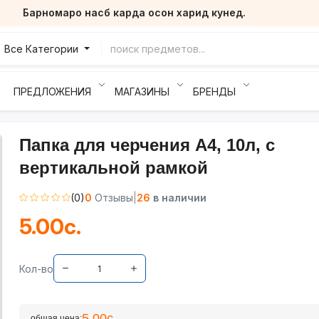
Барномаро насб карда осон харид кунед.
Все Категории
ПРЕДЛОЖЕНИЯ
МАГАЗИНЫ
БРЕНДЫ
Папка для черчения А4, 10л, с
вертикальной рамкой
(0)
0
Отзывы
|
26
в наличии
5.00с.
Кол-во
5.00с.
общая цена: