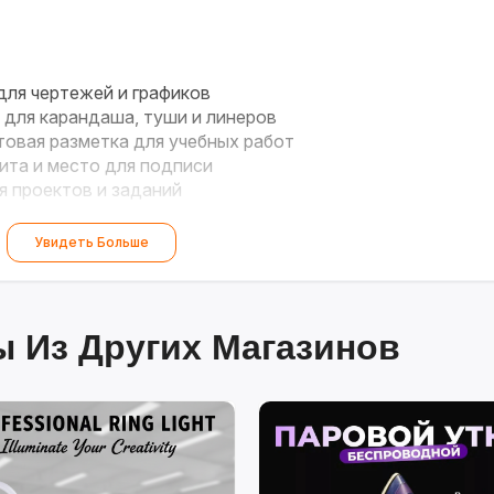
ля чертежей и графиков
для карандаша, туши и линеров
овая разметка для учебных работ
ита и место для подписи
 проектов и заданий
Увидеть Больше
 Из Других Магазинов