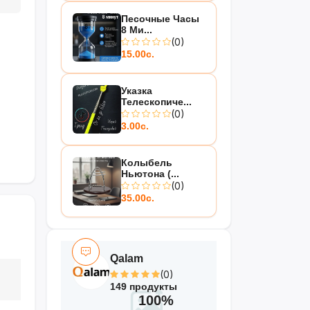
Песочные Часы
8 Ми...
(0)
15.00с.
Указка
Телескопиче...
(0)
3.00с.
Колыбель
Ньютона (...
(0)
35.00с.
Qalam
(0)
149 продукты
100%