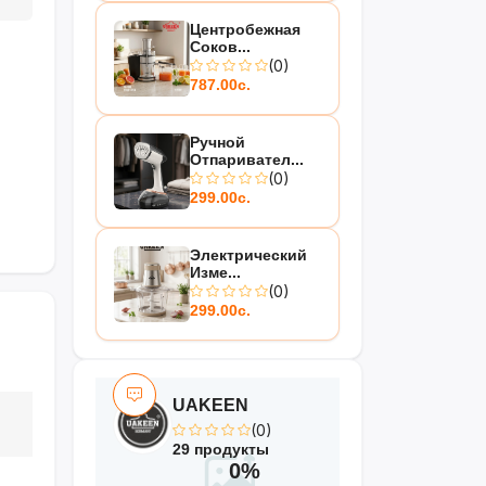
Центробежная
Соков...
(0)
787.00с.
Ручной
Отпаривател...
(0)
299.00с.
Электрический
Изме...
(0)
299.00с.
UAKEEN
(0)
29 продукты
0%