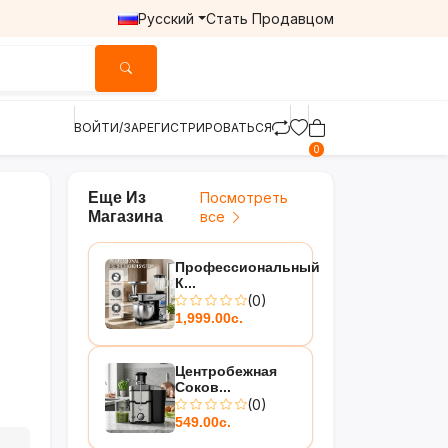
Русский
Стать Продавцом
ВОЙТИ/ЗАРЕГИСТРИРОВАТЬСЯ
0
Еще Из
Посмотреть
Магазина
все
Профессиональный
К...
(0)
1,999.00с.
Центробежная
Соков...
(0)
549.00с.