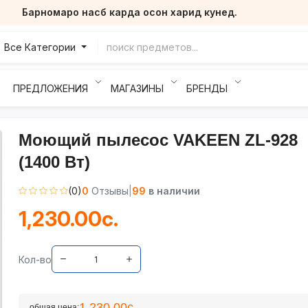
Барномаро насб карда осон харид кунед.
Все Категории
ПРЕДЛОЖЕНИЯ
МАГАЗИНЫ
БРЕНДЫ
Моющий пылесос VAKEEN ZL-928
(1400 Вт)
(0)
0
Отзывы
|
99
в наличии
1,230.00с.
Кол-во
1,230.00с.
общая цена: