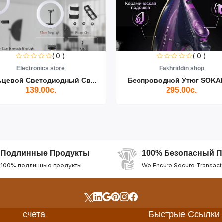
( 0 )
( 0 )
Electronics store
Fakhriddin shop
ьцевой Светодиодный Св...
Беспроводной Утюг SOKAN
139.00с.
295.00с.
Подлинные Продукты
100% Безопасный П
100% подлинные продукты
We Ensure Secure Transact
счета
Быстрые Ссылки