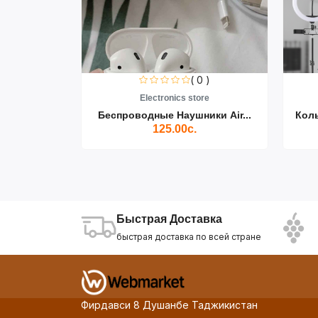
0 )
( 0 )
re
Electronics store
ики Air...
Беспроводные Наушники Air...
Кол
125.00с.
Быстрая Доставка
быстрая доставка по всей стране
Фирдавси 8 Душанбе Таджикистан