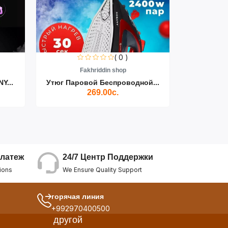
( 0 )
Fakhriddin shop
F
Y...
Утюг Паровой Беспроводной...
Пылесос D
269.00с.
24/7 Центр Поддержки
латеж
We Ensure Quality Support
ions
горячая линия
+992970400500
другой