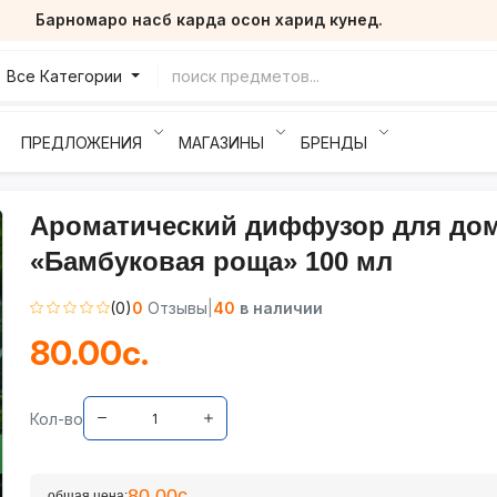
Барномаро насб карда осон харид кунед.
Все Категории
ПРЕДЛОЖЕНИЯ
МАГАЗИНЫ
БРЕНДЫ
Ароматический диффузор для до
«Бамбуковая роща» 100 мл
(0)
0
Отзывы
|
40
в наличии
80.00с.
Кол-во
80.00с.
общая цена: