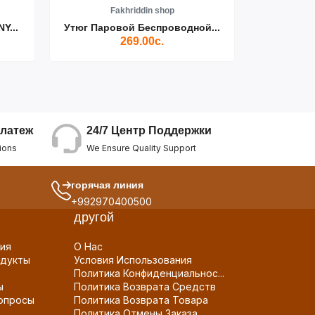
Fakhriddin shop
F
Y...
Утюг Паровой Беспроводной...
Пылесос D
269.00с.
24/7 Центр Поддержки
латеж
We Ensure Quality Support
ions
горячая линия
+992970400500
другой
ия
О Нас
дукты
Условия Использования
Политика Конфиденциальнос...
ы
Политика Возврата Средств
опросы
Политика Возврата Товара
Политика Отмены Заказа