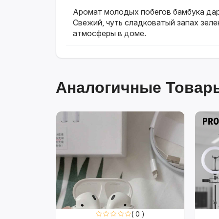
Аромат молодых побегов бамбука дар
Свежий, чуть сладковатый запах зеле
атмосферы в доме.
Аналогичные Товары
0 )
( 0 )