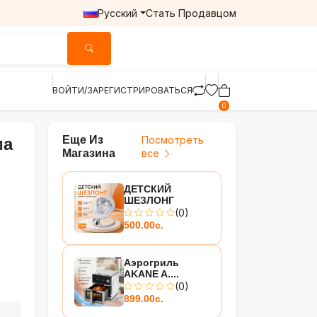
Русский
Стать Продавцом
ВОЙТИ/ЗАРЕГИСТРИРОВАТЬСЯ
0
Еще Из
Посмотреть
ма
Магазина
все
ДЕТСКИЙ
ШЕЗЛОНГ
(0)
500.00с.
Аэрогриль
AKANE A....
(0)
899.00с.