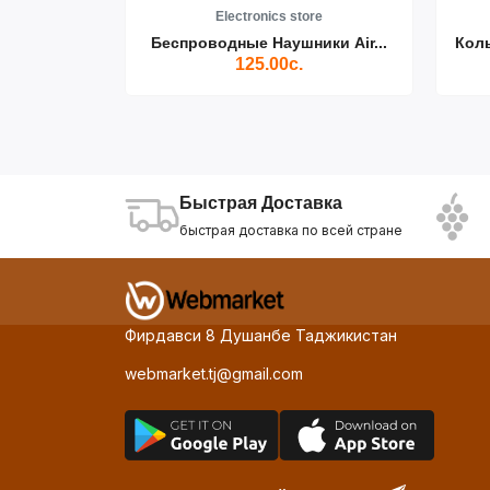
re
Electronics store
ики Air...
Беспроводные Наушники Air...
Кол
125.00с.
Быстрая Доставка
быстрая доставка по всей стране
Фирдавси 8 Душанбе Таджикистан
webmarket.tj@gmail.com