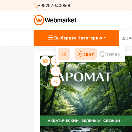
+992970400500
Выберите Категорию
ДОМ
свет
темно