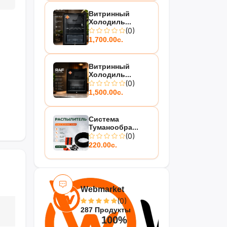
Витринный
Холодиль...
(0)
1,700.00с.
Витринный
Холодиль...
(0)
1,500.00с.
Система
Туманообра...
(0)
220.00с.
Webmarket
(0)
287 Продукты
100%