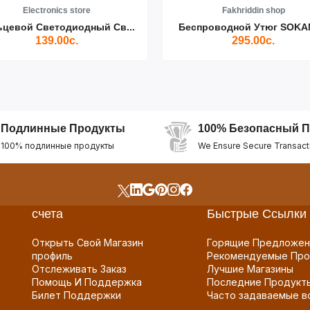
Electronics store
Fakhriddin shop
ьцевой Светодиодный Св...
Беспроводной Утюг SOKAN
139.00с.
295.00с.
Подлинные Продукты
100% Безопасный П
100% подлинные продукты
We Ensure Secure Transact
счета
Быстрые Ссылки
Открыть Свой Магазин
Горящие Предложен
профиль
Рекомендуемые Про
Отслеживать Заказ
Лучшие Магазины
Помощь И Поддержка
Последние Продукт
Билет Поддержки
Часто задаваемые в