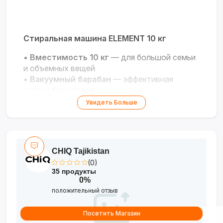
Стиральная машина ELEMENT 10 кг
•
Вместимость 10 кг
— для большой семьи
и объемных вещей
•
Вакуумный барабан
— эффективная
стирка без насоса
•
Экономия ресурсов
— меньше воды и
Увидеть Больше
электроэнергии
•
Простое управление
— интуитивно
понятное использование
•
Надёжная конструкция
— долгий срок
CHIQ Tajikistan
службы
(0)
35 продукты
Практичность и мощность для вашего
0%
дома!
положительный отзыв
Посетить Магазин