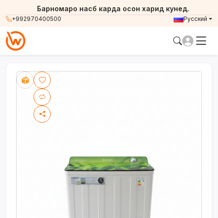
Барномаро насб карда осон харид кунед.
+992970400500
Русский