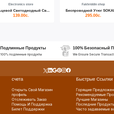
Electronics store
Fakhriddin shop
ьцевой Светодиодный Св...
Беспроводной Утюг SOKAN
139.00с.
295.00с.
Подлинные Продукты
100% Безопасный П
100% подлинные продукты
We Ensure Secure Transact
счета
Быстрые Ссылки
Открыть Свой Магазин
Горящие Предложен
профиль
Рекомендуемые Про
Отслеживать Заказ
Лучшие Магазины
Помощь И Поддержка
Последние Продукт
Билет Поддержки
Часто задаваемые в