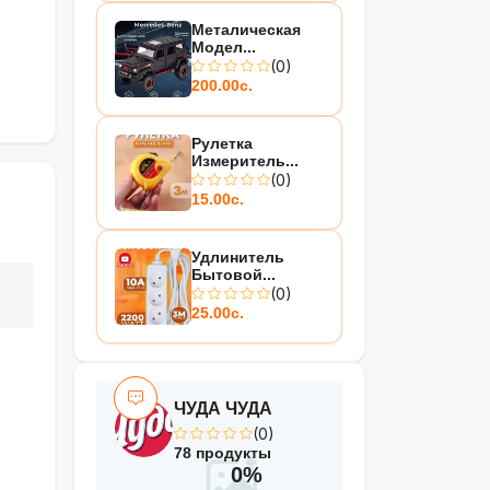
Металическая
Модел...
(0)
200.00с.
Рулетка
Измеритель...
(0)
15.00с.
Удлинитель
Бытовой...
(0)
25.00с.
ЧУДА ЧУДА
(0)
78 продукты
0%