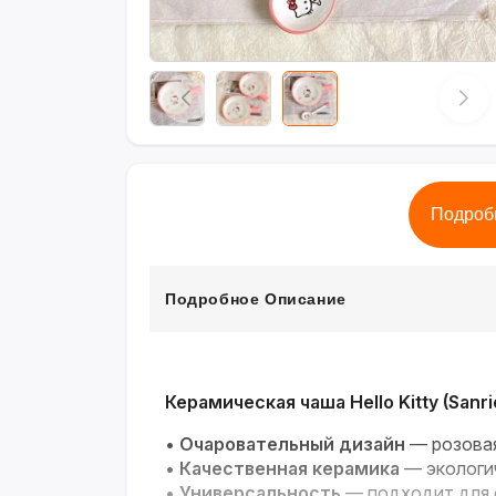
Подроб
Подробное Описание
Керамическая чаша Hello Kitty (Sanri
•
Очаровательный дизайн
— розовая
•
Качественная керамика
— экологич
•
Универсальность
— подходит для с