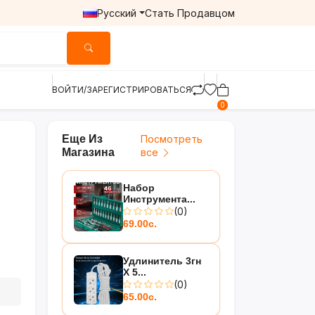
Русский
Стать Продавцом
ВОЙТИ/ЗАРЕГИСТРИРОВАТЬСЯ
0
Еще Из
Посмотреть
Магазина
все
Набор
Инструмента...
(0)
69.00с.
Удлинитель 3гн
Х 5...
(0)
65.00с.