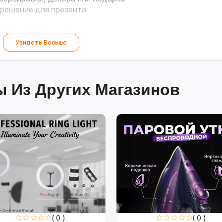
решение для презента
Увидеть Больше
 Из Других Магазинов
( 0 )
( 0 )