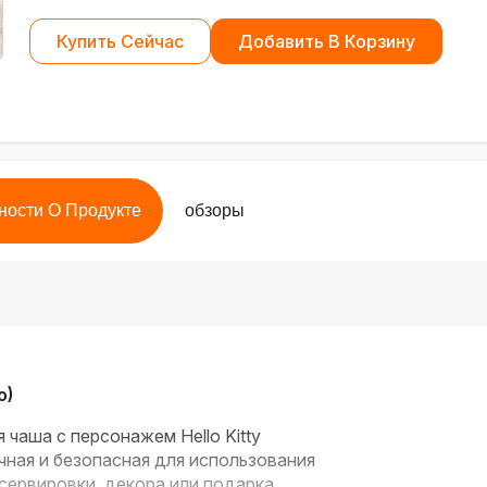
Купить Сейчас
Добавить В Корзину
ности О Продукте
обзоры
o)
 чаша с персонажем Hello Kitty
ная и безопасная для использования
ервировки, декора или подарка