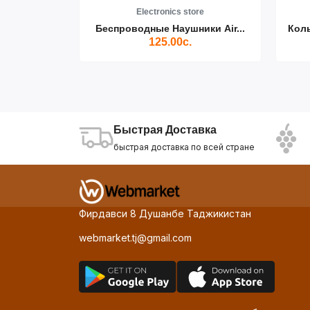
re
Electronics store
ики Air...
Беспроводные Наушники Air...
Кол
125.00с.
Быстрая Доставка
быстрая доставка по всей стране
Фирдавси 8 Душанбе Таджикистан
webmarket.tj@gmail.com