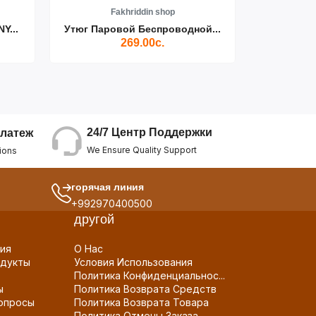
Fakhriddin shop
F
Y...
Утюг Паровой Беспроводной...
Пылесос D
269.00с.
24/7 Центр Поддержки
латеж
We Ensure Quality Support
ions
горячая линия
+992970400500
другой
ия
О Нас
дукты
Условия Использования
Политика Конфиденциальнос...
ы
Политика Возврата Средств
опросы
Политика Возврата Товара
Политика Отмены Заказа