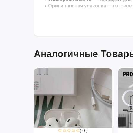
•
Оригинальная упаковка
— готовое 
Аналогичные Товары
0 )
( 0 )