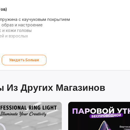
тов)
пружина с каучуковым покрытием
образ и настроение
 и кожи головы
й и взрослых
Увидеть Больше
 Из Других Магазинов