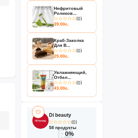
Нефритовый
Роликов...
(0)
39.00с.
Краб-Заколка
Для В...
(0)
25.00с.
Увлажняющий,
Отбел...
(0)
43.00с.
Di beauty
(0)
58 продукты
0%