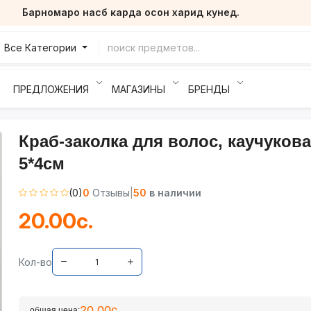
Барномаро насб карда осон харид кунед.
Все Категории
ПРЕДЛОЖЕНИЯ
МАГАЗИНЫ
БРЕНДЫ
Краб-заколка для волос, каучукова
5*4см
(0)
0
Отзывы
|
50
в наличии
20.00с.
Кол-во
20.00с.
общая цена: