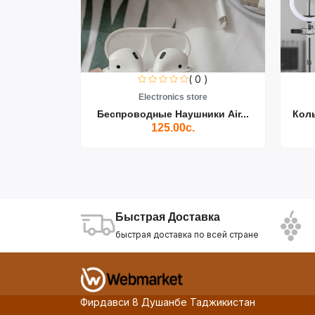
0 )
( 0 )
re
Electronics store
ики Air...
Беспроводные Наушники Air...
Кол
125.00с.
Быстрая Доставка
быстрая доставка по всей стране
Фирдавси 8 Душанбе Таджикистан