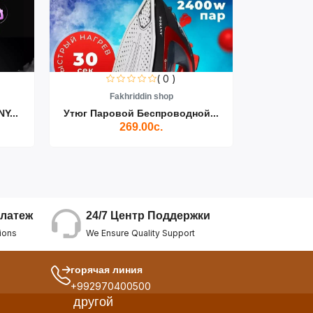
( 0 )
Fakhriddin shop
F
Y...
Утюг Паровой Беспроводной...
Пылесос D
269.00с.
24/7 Центр Поддержки
латеж
We Ensure Quality Support
ions
горячая линия
+992970400500
другой