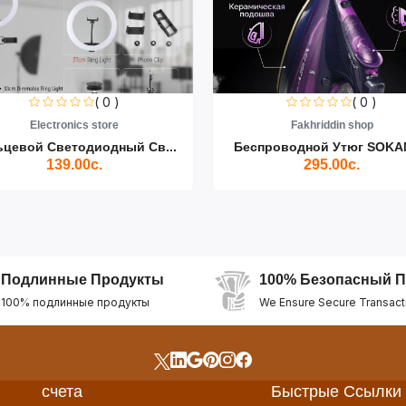
( 0 )
( 0 )
Electronics store
Fakhriddin shop
ьцевой Светодиодный Св...
Беспроводной Утюг SOKAN
139.00с.
295.00с.
Подлинные Продукты
100% Безопасный П
100% подлинные продукты
We Ensure Secure Transact
счета
Быстрые Ссылки