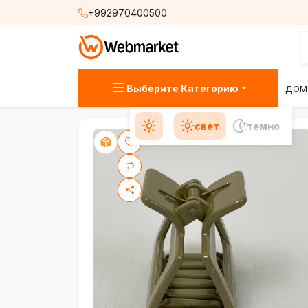
+992970400500
Выберите Категорию
ДОМ
свет
темно