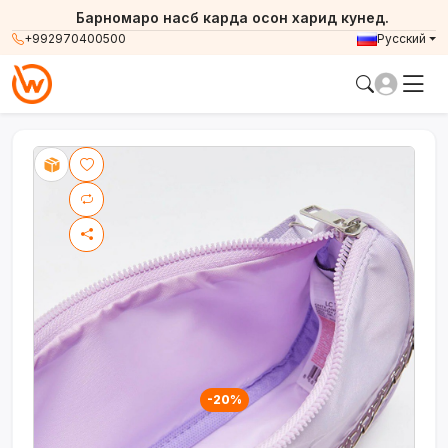
Барномаро насб карда осон харид кунед.
+992970400500
Русский
-20%