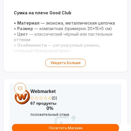
Сумка на плечо Good Club
•
Материал
— экокожа, металлическая цепочка
•
Размер
— компактная (примерно 20×15×5 см)
•
Цвет
— классический чёрный или пастельные
оттенки
•
Особенности
— регулируемый ремень,
стильный брендовый принт
Элегантный аксессуар для повседневного
Увидеть Больше
стиля!
Webmarket
(0)
67 продукты
0%
положительный отзыв
Посетить Магазин