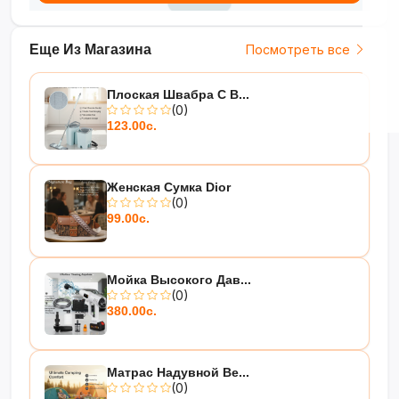
Еще Из Магазина
Посмотреть все
Плоская Швабра С В...
(0)
123.00с.
Женская Сумка Dior
(0)
99.00с.
Мойка Высокого Дав...
(0)
380.00с.
Матрас Надувной Be...
(0)