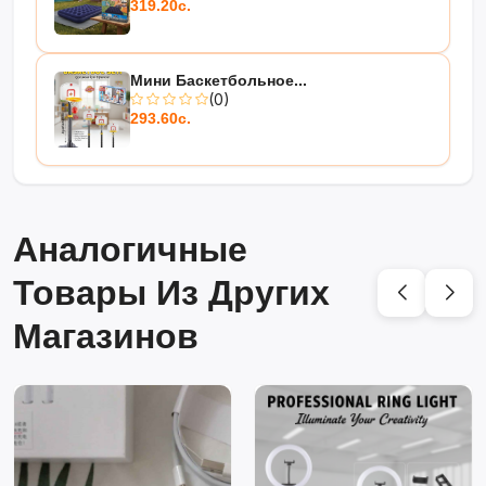
319.20с.
Мини Баскетбольное...
(0)
293.60с.
Аналогичные
Товары Из Других
Магазинов