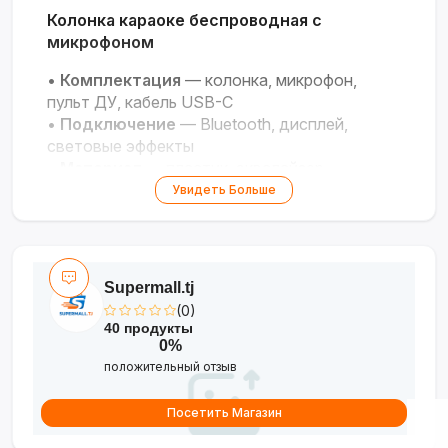
Колонка караоке беспроводная с
микрофоном
•
Комплектация
— колонка, микрофон,
пульт ДУ, кабель USB-C
•
Подключение
— Bluetooth, дисплей,
световые эффекты
•
Материал
— пластик, эквалайзер
•
Питание
— автономное (аккумулятор)
Увидеть Больше
Весёлые вечера с музыкой и караоке в
любом месте!
Supermall.tj
(0)
40 продукты
0%
положительный отзыв
Посетить Магазин