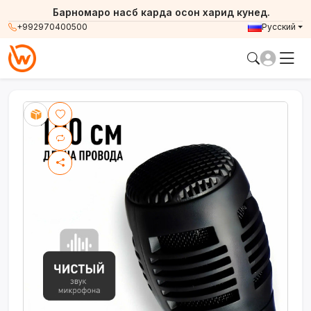
Барномаро насб карда осон харид кунед.
+992970400500
Русский