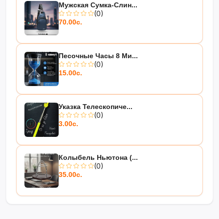
Мужская Сумка-Слин...
(0)
70.00с.
Песочные Часы 8 Ми...
(0)
15.00с.
Указка Телескопиче...
(0)
3.00с.
Колыбель Ньютона (...
(0)
35.00с.