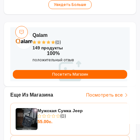
•
Удобная упаковка
—
Увидеть Больше
пластиковая банка для хранения
•
Яркие цвета
— разноцветный
набор для творчества
Qalam
•
Экономия
— 300 штук в
(0)
комплекте
149 продукты
100%
Идеальное решение для
положительный отзыв
скрапбукинга и творческих
Посетить Магазин
проектов!
Еще Из Магазина
Посмотреть все
Мужская Сумка Jeep
(0)
55.00с.