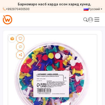
Барномаро насб карда осон харид кунед.
+992970400500
Русский