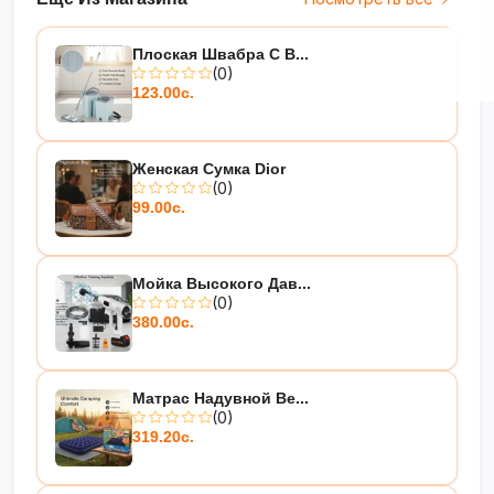
Плоская Швабра С В...
(0)
123.00с.
Женская Сумка Dior
(0)
99.00с.
Мойка Высокого Дав...
(0)
380.00с.
Матрас Надувной Be...
(0)
319.20с.