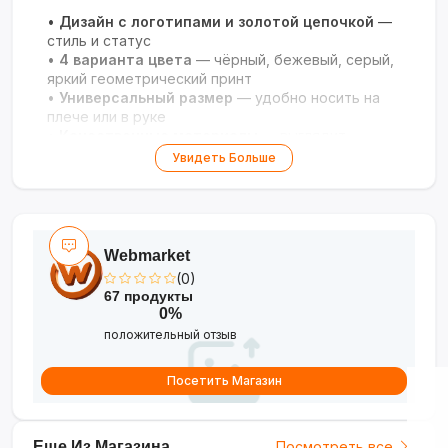
•
Дизайн с логотипами и золотой цепочкой
—
стиль и статус
•
4 варианта цвета
— чёрный, бежевый, серый,
яркий геометрический принт
•
Универсальный размер
— удобно носить на
плече или в руке
•
Качественные материалы
— выглядит
дорого и долго служит
Увидеть Больше
•
Идеально для повседневного образа
—
подходит для работы, встреч и прогулок
Ваш акцент в стиле на каждый день!
Webmarket
(0)
67 продукты
0%
положительный отзыв
Посетить Магазин
Еще Из Магазина
Посмотреть все