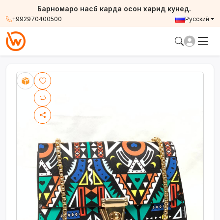
Барномаро насб карда осон харид кунед.
+992970400500
Русский