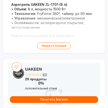
Аэрогриль UAKEEN ZL-1701 (8 л)
•
Объем:
8 л, мощность 1500 Вт
•
Технология:
FryForce 360°, таймер до 60 мин
•
Управление:
механическое/электронное
•
Особенности:
антипригарное покрытие,
автоотключение
Компактное решение для здорового
приготовления блюд с хрустящей корочкой.
Увидеть Больше
UAKEEN
(0)
29 продукты
0%
положительный отзыв
Посетить Магазин