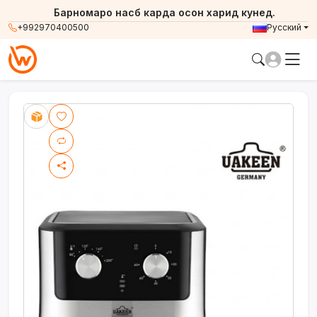
Барномаро насб карда осон харид кунед.
+992970400500
Русский