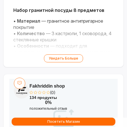
Набор гранитной посуды 8 предметов
•
Материал
— гранитное антипригарное
покрытие
•
Количество
— 3 кастрюли, 1 сковорода, 4
стеклянные крышки
•
Особенности
— подходит для
индукционных плит, ненагревающиеся ручки
Увидеть Больше
Стиль, здоровое питание и удобство для
вашей кухни!
Fakhriddin shop
(0)
134 продукты
0%
положительный отзыв
Посетить Магазин