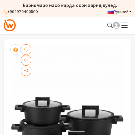
Барномаро насб карда осон харид кунед.
+992970400500
Русский