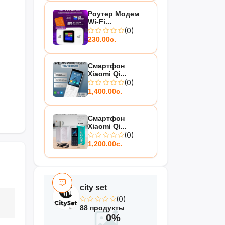
Роутер Модем
Wi-Fi...
(0)
230.00с.
Смартфон
Xiaomi Qi...
(0)
1,400.00с.
Смартфон
Xiaomi Qi...
(0)
1,200.00с.
city set
(0)
88 продукты
0%