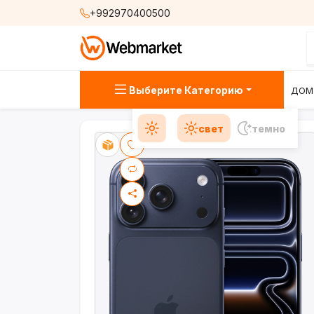
+992970400500
Выберите Категорию
ДОМ
свет
темно