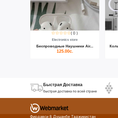
0 )
( 0 )
re
Electronics store
ики Air...
Беспроводные Наушники Air...
Кол
125.00с.
Быстрая Доставка
быстрая доставка по всей стране
Фирдавси 8 Душанбе Таджикистан