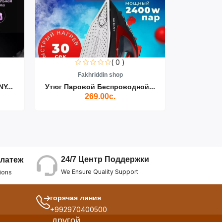
( 0 )
Fakhriddin shop
F
Y...
Утюг Паровой Беспроводной...
Пылесос D
269.00с.
24/7 Центр Поддержки
латеж
We Ensure Quality Support
ions
горячая линия
+992970400500
другой