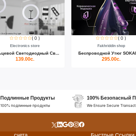
( 0 )
( 0 )
Electronics store
Fakhriddin shop
ьцевой Светодиодный Св...
Беспроводной Утюг SOKAN
139.00с.
295.00с.
Подлинные Продукты
100% Безопасный П
100% подлинные продукты
We Ensure Secure Transact
счета
Быстрые Ссылки