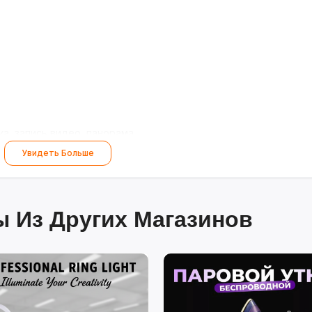
а, запись видео, панорама
Увидеть Больше
нологией ProMotion
 Из Других Магазинов