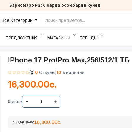
Барномаро насб карда осон харид кунед.
Все Категории
ПРЕДЛОЖЕНИЯ
МАГАЗИНЫ
БРЕНДЫ
IPhone 17 Pro/Pro Max,256/512/1 ТБ
(0)
0
Отзывы
|
10
в наличии
16,300.00с.
Кол-во
16,300.00с.
общая цена: