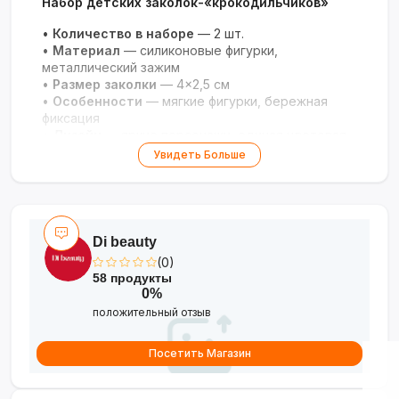
Набор детских заколок-«крокодильчиков»
•
Количество в наборе
— 2 шт.
•
Материал
— силиконовые фигурки,
металлический зажим
•
Размер заколки
— 4×2,5 см
•
Особенности
— мягкие фигурки, бережная
фиксация
•
Дизайн
— яркие персонажи, единая цветовая
гамма
Увидеть Больше
Di beauty
(0)
58 продукты
0%
положительный отзыв
Посетить Магазин