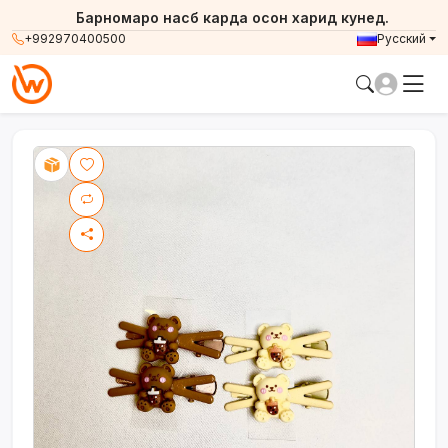
Барномаро насб карда осон харид кунед.
+992970400500
Русский