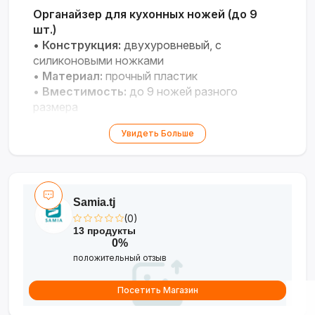
Органайзер для кухонных ножей (до 9
шт.)
•
Конструкция:
двухуровневый, с
силиконовыми ножками
•
Материал:
прочный пластик
•
Вместимость:
до 9 ножей разного
размера
•
Размещение:
в ящике или на полке
Увидеть Больше
Samia.tj
(0)
13 продукты
0%
положительный отзыв
Посетить Магазин