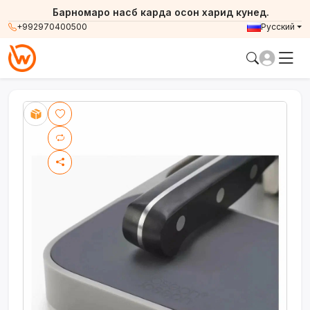
Барномаро насб карда осон харид кунед.
+992970400500
Русский