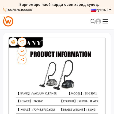
Барномаро насб карда осон харид кунед.
+992970400500
Русский