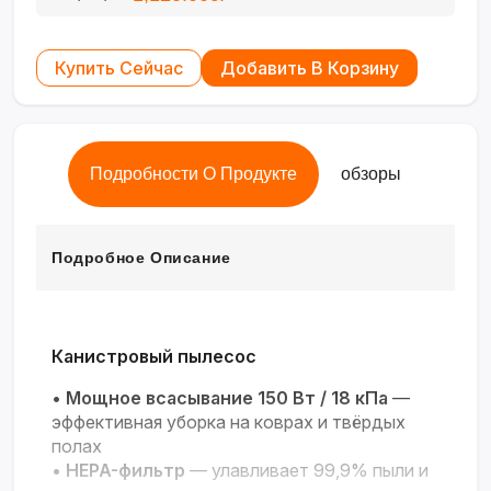
Купить Сейчас
Добавить В Корзину
Подробности О Продукте
обзоры
Подробное Описание
Канистровый пылесос
•
Мощное всасывание 150 Вт / 18 кПа
—
эффективная уборка на коврах и твёрдых
полах
•
HEPA-фильтр
— улавливает 99,9% пыли и