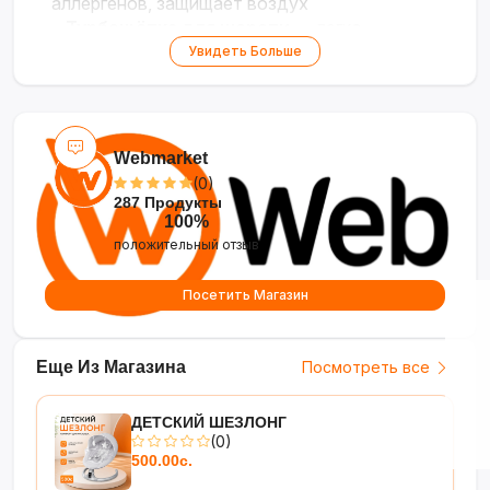
аллергенов, защищает воздух
•
Турбощётка для шерсти
— легко
собирает шерсть и волосы с мебели и ковров
Увидеть Больше
•
Тихая работа (72 дБ)
— комфортная
уборка без лишнего шума
•
Полный комплект насадок
— для пола,
щелей, мебели и труднодоступных мест
Webmarket
(0)
287 Продукты
100%
положительный отзыв
Посетить Магазин
Еще Из Магазина
Посмотреть все
ДЕТСКИЙ ШЕЗЛОНГ
(0)
500.00с.