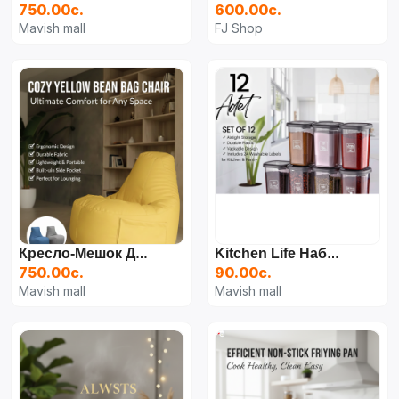
750.00с.
600.00с.
Mavish mall
FJ Shop
Кресло-Мешок Для Дома Офис Pufumo Orange Golf
Kitchen Life Набор Из 12 Квадратных Баночек Для Специй С Маркировкой «Modernity» 400 Мл — Набор Контейнеров Для Хранения Продуктов
750.00с.
90.00с.
Mavish mall
Mavish mall