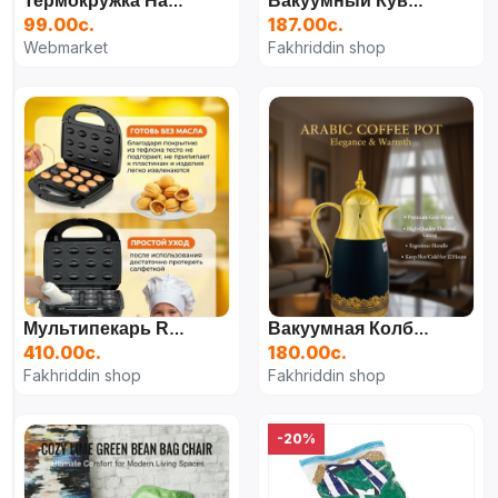
Термокружка Have A Nice Day, 500 Мл, Чёрный
Вакуумный Кувшин-Фляга LS-059
99.00с.
187.00с.
Webmarket
Fakhriddin shop
Мультипекарь RAF 6/1
Вакуумная Колба Для Чая И Кофе
410.00с.
180.00с.
Fakhriddin shop
Fakhriddin shop
-20%