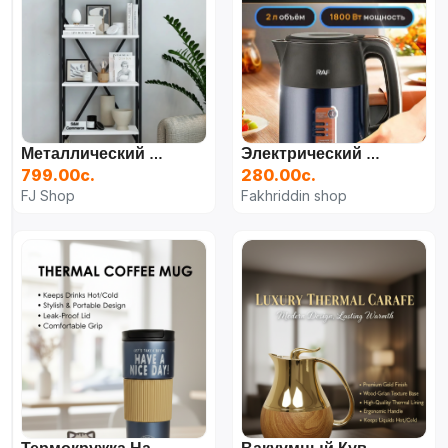
Металлический Книжный Шкаф Denk С 5 Полками, Картотека Для Офиса И Дом
Электрический Чайник Raf R-7823
799.00с.
280.00с.
FJ Shop
Fakhriddin shop