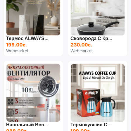
Термос ALWAYS VACUUM, 1 Л
Сковорода С Крышкой , BAROLY 24СМ
199.00с.
230.00с.
Webmarket
Webmarket
Напольный Вентилятор Evolution AirLeaf AL-306R
Термокувшин С Ручкой