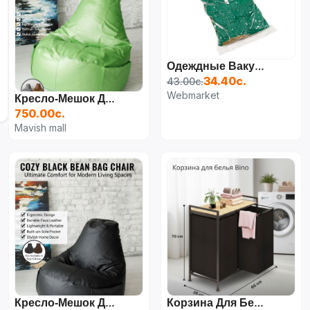
Одеждные Вакуум-Пакеты В Наборе 3 Шт 70 См / 50 См
34.40с.
43.00с.
Webmarket
Кресло-Мешок Для Дома Офис Pufumo Orange Golf
750.00с.
Mavish mall
Кресло-Мешок Для Дома Офис Pufumo Orange Golf
Корзина Для Белья, Грязная Корзина, Деревянный Шкаф Для Ванной Комнаты, Большой Размер, Широкая Тканевая Корзина С 2 Отделениями, Грязная Корзина