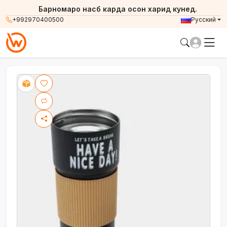
Барномаро насб карда осон харид кунед.
+992970400500
Русский