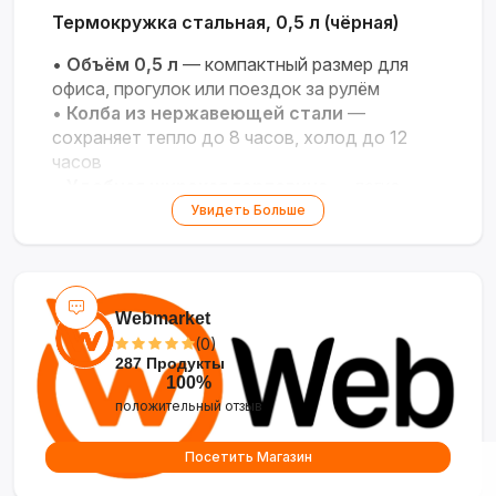
Термокружка стальная, 0,5 л (чёрная)
•
Объём 0,5 л
— компактный размер для
офиса, прогулок или поездок за рулём
•
Колба из нержавеющей стали
—
сохраняет тепло до 8 часов, холод до 12
часов
•
Удобная широкая горловина
— легко
наливать напитки и мыть
Увидеть Больше
•
Нескользящее дно и кнопка-фиксатор
на крышке
— устойчивость и защита от
проливания
•
Стильный чёрный дизайн
— классический
Webmarket
внешний вид, подходит для любого стиля
(0)
287 Продукты
100%
положительный отзыв
Посетить Магазин