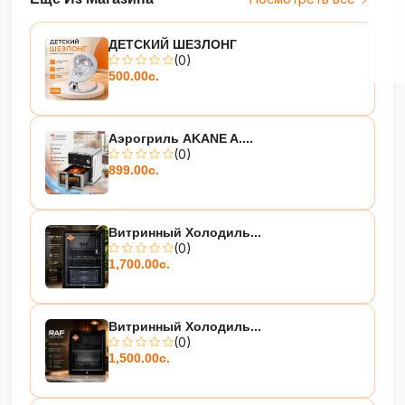
ДЕТСКИЙ ШЕЗЛОНГ
(0)
500.00с.
Аэрогриль AKANE A....
(0)
899.00с.
Витринный Холодиль...
(0)
1,700.00с.
Витринный Холодиль...
(0)
1,500.00с.