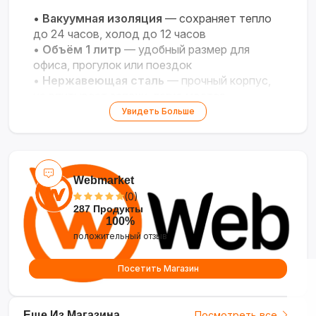
•
Вакуумная изоляция
— сохраняет тепло
до 24 часов, холод до 12 часов
•
Объём 1 литр
— удобный размер для
офиса, прогулок или поездок
•
Нержавеющая сталь
— прочный корпус,
не впитывает запахи, легко моется
•
Герметичная крышка
— защита от
Увидеть Больше
протекания, можно носить в сумке
•
Эргономичный дизайн
— удобная ручка
или ремень для переноски
Webmarket
(0)
287 Продукты
100%
положительный отзыв
Посетить Магазин
Еще Из Магазина
Посмотреть все