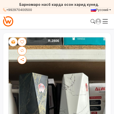
Барномаро насб карда осон харид кунед.
+992970400500
Русский