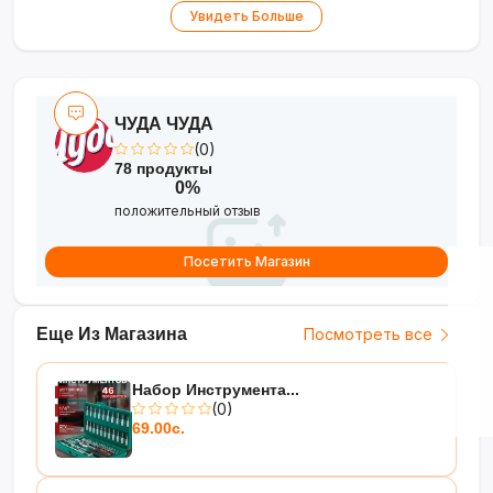
Увидеть Больше
вилки с зеркальной поверхностью
•
Универсальность
— подходит для дома,
кафе или в качестве подарка
ЧУДА ЧУДА
(0)
78 продукты
0%
положительный отзыв
Посетить Магазин
Еще Из Магазина
Посмотреть все
Набор Инструмента...
(0)
69.00с.