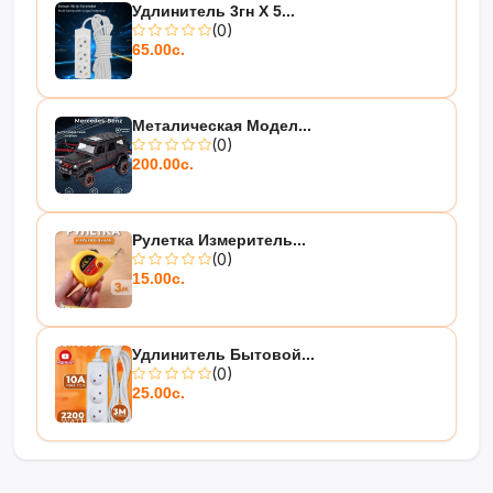
Удлинитель 3гн Х 5...
(0)
65.00с.
Металическая Модел...
(0)
200.00с.
Рулетка Измеритель...
(0)
15.00с.
Удлинитель Бытовой...
(0)
25.00с.