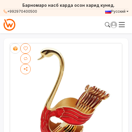
Барномаро насб карда осон харид кунед.
+992970400500
Русский