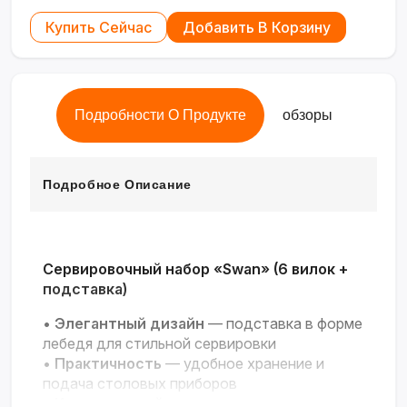
Купить Сейчас
Добавить В Корзину
Подробности О Продукте
обзоры
Подробное Описание
Сервировочный набор «Swan» (6 вилок +
подставка)
•
Элегантный дизайн
— подставка в форме
лебедя для стильной сервировки
•
Практичность
— удобное хранение и
подача столовых приборов
•
Качественный материал
— прочные