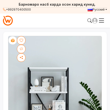
Барномаро насб карда осон харид кунед.
+992970400500
Русский