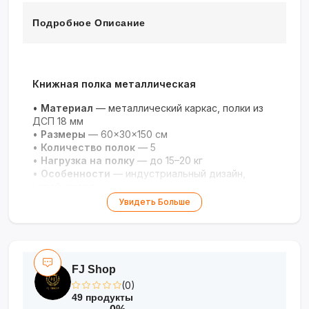
Подробное Описание
Книжная полка металлическая
•
Материал
— металлический каркас, полки из
ДСП 18 мм
•
Размеры
— 60×30×150 см
•
Количество полок
— 5
•
Нагрузка на полку
— до 15–20 кг
•
Особенности
— индустриальный дизайн,
устойчивость
Увидеть Больше
FJ Shop
(0)
49 продукты