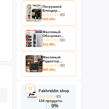
Погружной
Блендер...
(0)
320.00с.
Масляный
Обогреват...
(0)
311.88с.
Масляный
Радиатор...
(0)
465.00с.
Fakhriddin shop
(0)
134 продукты
0%