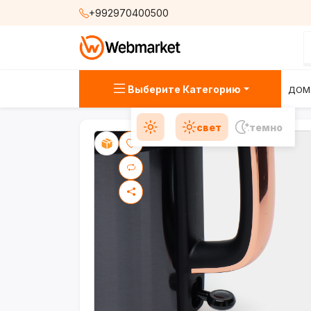
+992970400500
Выберите Категорию
ДОМ
свет
темно