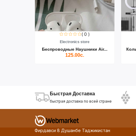
0 )
( 0 )
re
Electronics store
ики Air...
Беспроводные Наушники Air...
Кол
125.00с.
Быстрая Доставка
быстрая доставка по всей стране
Фирдавси 8 Душанбе Таджикистан