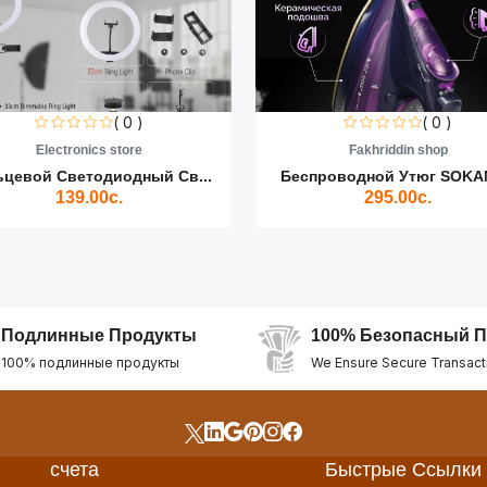
( 0 )
( 0 )
Electronics store
Fakhriddin shop
ьцевой Светодиодный Св...
Беспроводной Утюг SOKAN
139.00с.
295.00с.
Подлинные Продукты
100% Безопасный П
100% подлинные продукты
We Ensure Secure Transact
счета
Быстрые Ссылки