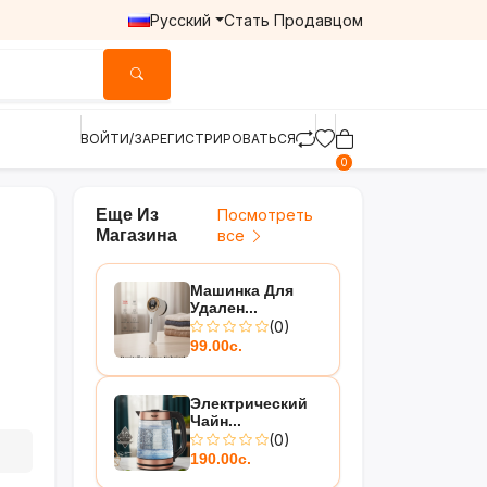
Русский
Стать Продавцом
ВОЙТИ/ЗАРЕГИСТРИРОВАТЬСЯ
0
Еще Из
Посмотреть
Магазина
все
Машинка Для
Удален...
(0)
99.00с.
Электрический
Чайн...
(0)
190.00с.