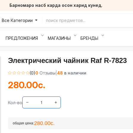
Барномаро насб карда осон харид кунед.
Все Категории
ПРЕДЛОЖЕНИЯ
МАГАЗИНЫ
БРЕНДЫ
Электрический чайник Raf R-7823
(0)
0
Отзывы
|
48
в наличии
280.00с.
Кол-во
280.00с.
общая цена: