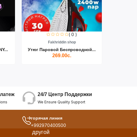
( 0 )
Fakhriddin shop
F
Y...
Утюг Паровой Беспроводной...
Пылесос D
269.00с.
24/7 Центр Поддержки
латеж
We Ensure Quality Support
ions
горячая линия
+992970400500
другой