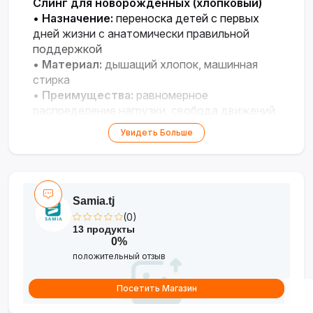
Слинг для новорождённых (хлопковый)
•
Назначение:
переноска детей с первых
дней жизни с анатомически правильной
поддержкой
•
Материал:
дышащий хлопок, машинная
стирка
•
Преимущества:
равномерное
распределение нагрузки, свобода движений
для родителя
Увидеть Больше
•
Использование:
прогулки, домашнее
укачивание, грудное вскармливание
Samia.tj
(0)
13 продукты
0%
положительный отзыв
Посетить Магазин