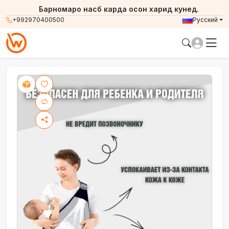
Барномаро насб карда осон харид кунед.
+992970400500
Русский