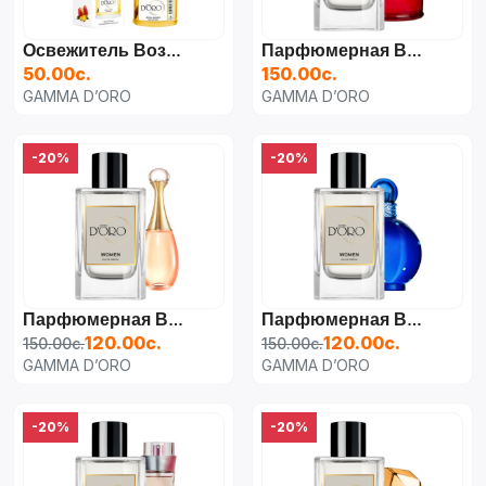
Освежитель Воздуха "Королевское Манго" Для Дома, Автомобиля И Офиса 55 Мл. [CLONE]
Парфюмерная Вода Для Женщин Cacharel Amor Amor,
50.00с.
150.00с.
GAMMA D’ORO
GAMMA D’ORO
-20%
-20%
Парфюмерная Вода Для Женщин Christian Dior J'adore,
Парфюмерная Вода Для Женщин Britney Spears Midnight Fantasy,
120.00с.
120.00с.
150.00с.
150.00с.
GAMMA D’ORO
GAMMA D’ORO
-20%
-20%