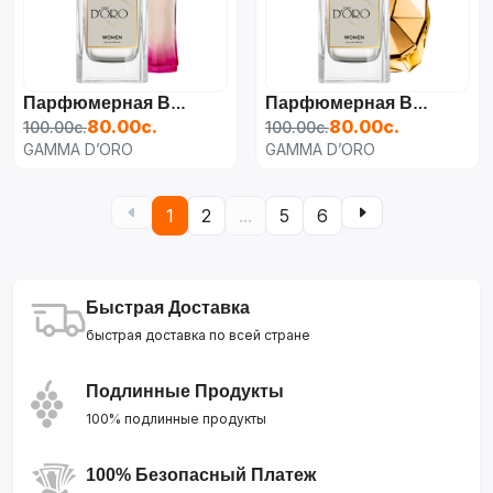
Парфюмерная Вода Для Женщин Lacoste Touch Of Pink,
Парфюмерная Вода Для Женщин Paco Rabanne Lady Million,
80.00с.
80.00с.
100.00с.
100.00с.
GAMMA D’ORO
GAMMA D’ORO
1
2
...
5
6
Быстрая Доставка
быстрая доставка по всей стране
Подлинные Продукты
100% подлинные продукты
100% Безопасный Платеж