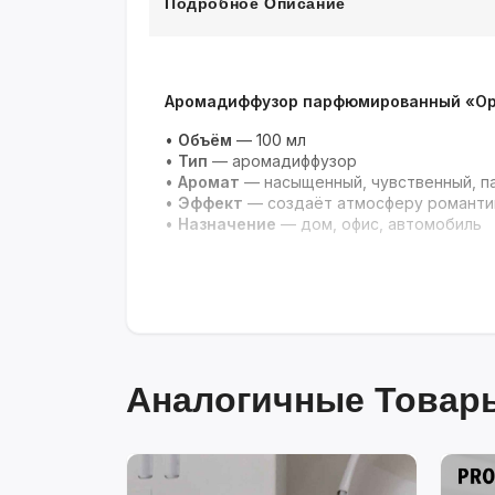
Подробное Описание
Аромадиффузор парфюмированный «Opi
•
Объём
— 100 мл
•
Тип
— аромадиффузор
•
Аромат
— насыщенный, чувственный, 
•
Эффект
— создаёт атмосферу романти
•
Назначение
— дом, офис, автомобиль
Аналогичные Товары