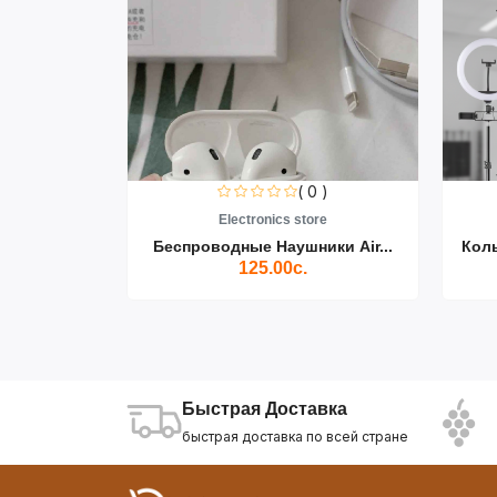
0 )
( 0 )
re
Electronics store
ики Air...
Беспроводные Наушники Air...
Кол
125.00с.
Быстрая Доставка
быстрая доставка по всей стране