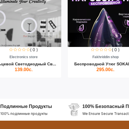
( 0 )
( 0 )
Electronics store
Fakhriddin shop
ьцевой Светодиодный Св...
Беспроводной Утюг SOKAN
139.00с.
295.00с.
Подлинные Продукты
100% Безопасный П
100% подлинные продукты
We Ensure Secure Transact