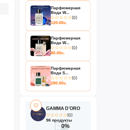
Парфюмерная
Вода W...
(0)
120.00с.
Парфюмерная
Вода W...
(0)
80.00с.
Парфюмерная
Вода S...
(0)
280.00с.
GAMMA D’ORO
(0)
96 продукты
0%