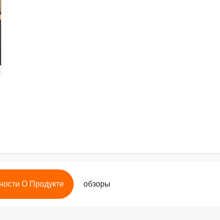
ности О Продукте
обзоры