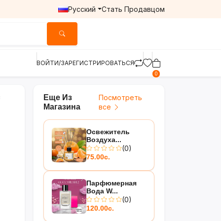
Русский
Стать Продавцом
ВОЙТИ/ЗАРЕГИСТРИРОВАТЬСЯ
0
Еще Из
Посмотреть
Магазина
все
Освежитель
Воздуха...
(0)
75.00с.
Парфюмерная
Вода W...
(0)
120.00с.