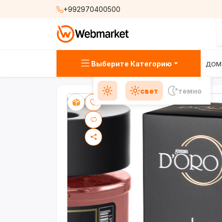
+992970400500
Выберите Категорию
ДОМ
свет
темно