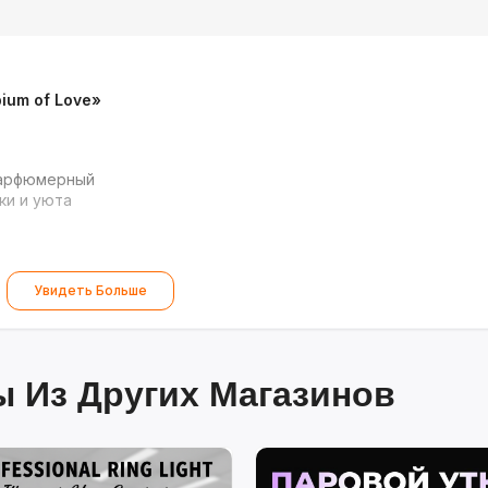
um of Love»
парфюмерный
ки и уюта
Увидеть Больше
 Из Других Магазинов