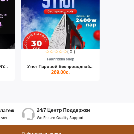
( 0 )
Fakhriddin shop
F
Y...
Утюг Паровой Беспроводной...
Пылесос D
269.00с.
24/7 Центр Поддержки
латеж
We Ensure Quality Support
ions
горячая линия