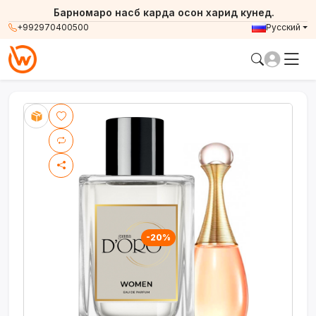
Барномаро насб карда осон харид кунед.
+992970400500
Русский
-20%