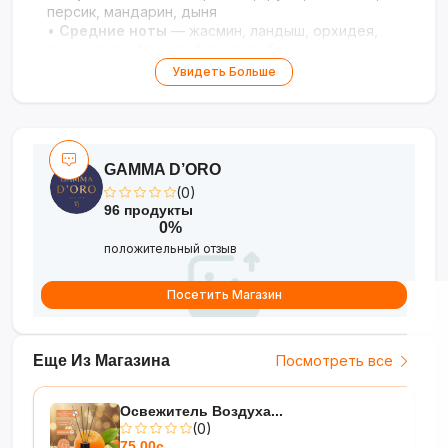
персик, мандарин, дыня
•
Средние ноты
— жасмин, ландыш, орхидея,
роза, слива, фрезия, фиалка, тубероза
•
Базовые ноты
— ваниль, ежевика, кедр, мускус
Увидеть Больше
GAMMA D’ORO
(0)
96 продукты
0%
положительный отзыв
Посетить Магазин
Еще Из Магазина
Посмотреть все
Освежитель Воздуха...
(0)
75.00с.