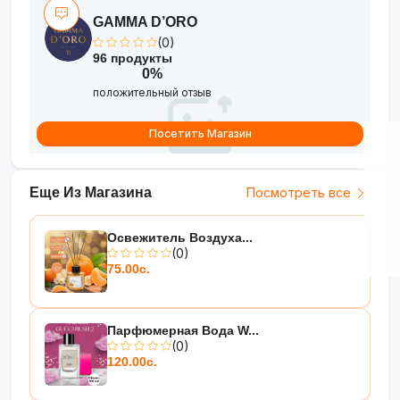
GAMMA D’ORO
(0)
96 продукты
0%
положительный отзыв
Посетить Магазин
Еще Из Магазина
Посмотреть все
Освежитель Воздуха...
(0)
75.00с.
Парфюмерная Вода W...
(0)
120.00с.