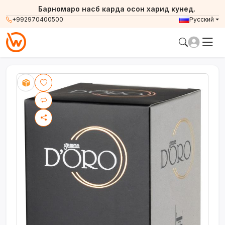
Барномаро насб карда осон харид кунед.
+992970400500
Русский