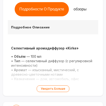
Подробности О Продукте
обзоры
Подробное Описание
Селективный аромадиффузор «Kirke»
•
Объём
— 100 мл
•
Тип
— селективный диффузор (с регулировкой
интенсивности)
•
Аромат
— изысканный, мистический, с
древесно-цветочными нотами
•
Назначение
— дом, автомобиль, офис
Увидеть Больше