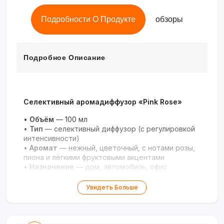
Подробности О Продукте
обзоры
Подробное Описание
Селективный аромадиффузор «Pink Rose»
•
Объём
— 100 мл
•
Тип
— селективный диффузор (с регулировкой
интенсивности)
•
Аромат
— нежный, цветочный, с нотами розы,
пиона и лёгкими фруктовыми акцентами
•
Назначение
— дом, автомобиль, офис
Увидеть Больше