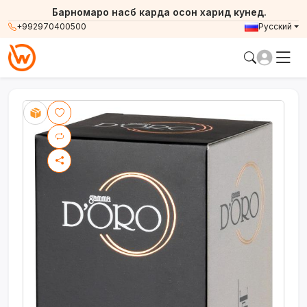
Барномаро насб карда осон харид кунед.
+992970400500
Русский