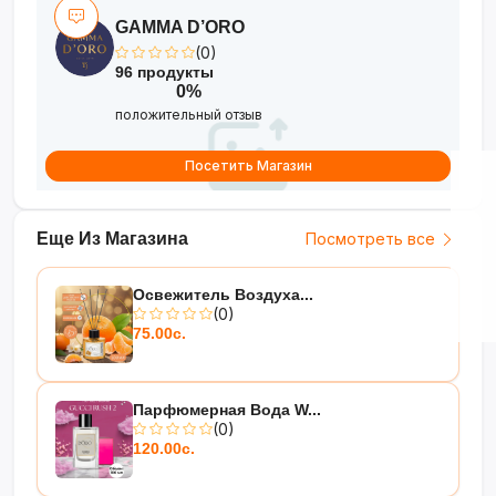
GAMMA D’ORO
(0)
96 продукты
0%
положительный отзыв
Посетить Магазин
Еще Из Магазина
Посмотреть все
Освежитель Воздуха...
(0)
75.00с.
Парфюмерная Вода W...
(0)
120.00с.