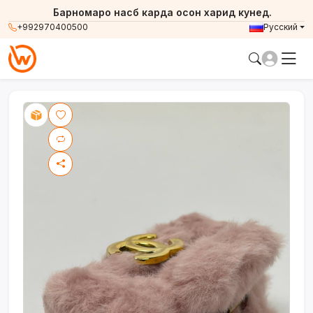
Барномаро насб карда осон харид кунед.
+992970400500
Русский