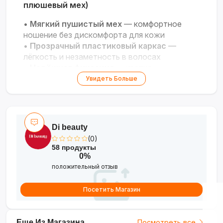
плюшевый мех)
•
Мягкий пушистый мех
— комфортное
ношение без дискомфорта для кожи
•
Прозрачный пластиковый каркас
—
лёгкость и незаметность в волосах
•
Надёжная фиксация
— крепко
удерживает причёску в течение дня
Увидеть Больше
•
Универсальный дизайн
— подходит для
повседневных и праздничных образов
Di beauty
(0)
58 продукты
0%
положительный отзыв
Посетить Магазин
Еще Из Магазина
Посмотреть все