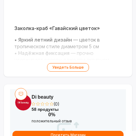
Заколка-краб «Гавайский цветок»
•
Яркий летний дизайн
— цветок в
тропическом стиле диаметром 5 см
•
Надёжная фиксация
— прочно
удерживает волосы даже при активном
движении
Увидеть Больше
•
Лёгкость
— вес всего 28 г для
комфортного ношения
•
Универсальность
— подходит для пляжа,
праздников и повседневных образов
Di beauty
(0)
Экзотическое настроение в каждой
58 продукты
детали!
??️
0%
положительный отзыв
Посетить Магазин