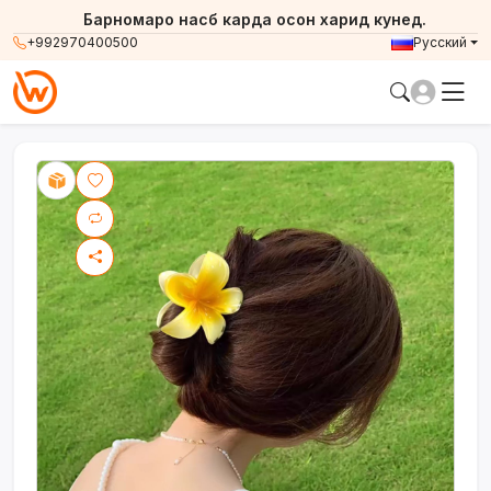
Барномаро насб карда осон харид кунед.
+992970400500
Русский