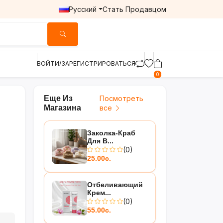
Русский
Стать Продавцом
ВОЙТИ/ЗАРЕГИСТРИРОВАТЬСЯ
0
Еще Из
Посмотреть
Магазина
все
Заколка-Краб
Для В...
(0)
25.00с.
Отбеливающий
Крем...
(0)
55.00с.