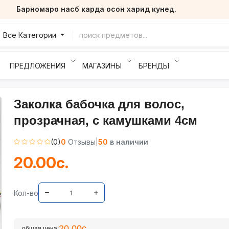
Барномаро насб карда осон харид кунед.
Все Категории
ПРЕДЛОЖЕНИЯ
МАГАЗИНЫ
БРЕНДЫ
Заколка бабочка для волос,
прозрачная, с камушками 4см
(0)
0
Отзывы
|
50
в наличии
20.00с.
Кол-во
20.00с.
общая цена: