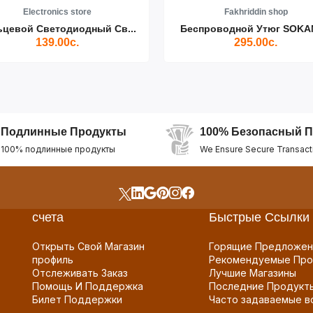
Electronics store
Fakhriddin shop
ьцевой Светодиодный Св...
Беспроводной Утюг SOKAN
139.00с.
295.00с.
Подлинные Продукты
100% Безопасный П
100% подлинные продукты
We Ensure Secure Transact
счета
Быстрые Ссылки
Открыть Свой Магазин
Горящие Предложен
профиль
Рекомендуемые Про
Отслеживать Заказ
Лучшие Магазины
Помощь И Поддержка
Последние Продукт
Билет Поддержки
Часто задаваемые в