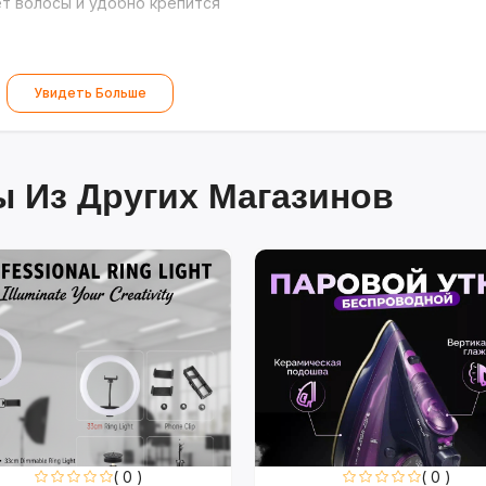
 волосы и удобно крепится
Увидеть Больше
 Из Других Магазинов
( 0 )
( 0 )