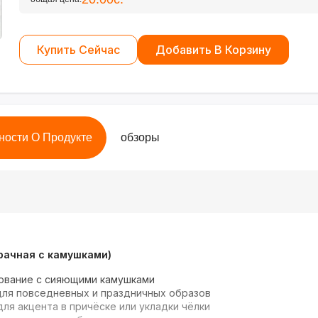
Купить Сейчас
Добавить В Корзину
ности О Продукте
обзоры
зрачная с камушками)
ование с сияющими камушками
ля повседневных и праздничных образов
ля акцента в причёске или укладки чёлки