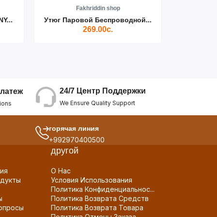
Fakhriddin shop
F
Y...
Утюг Паровой Беспроводной...
Пылесос D
269.00с.
24/7 Центр Поддержки
латеж
We Ensure Quality Support
ions
горячая линия
+992970400500
другой
ия
О Нас
дукты
Условия Использования
Политика Конфиденциальнос...
ы
Политика Возврата Средств
опросы
Политика Возврата Товара
Политика Отмены Заказа