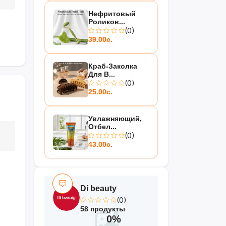
Нефритовый
Роликов...
(0)
39.00с.
Краб-Заколка
Для В...
(0)
25.00с.
Увлажняющий,
Отбел...
(0)
43.00с.
Di beauty
(0)
58 продукты
0%