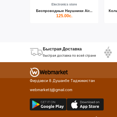
re
Electronics store
ики Air...
Беспроводные Наушники Air...
Кол
125.00с.
Быстрая Доставка
быстрая доставка по всей стране
Фирдавси 8 Душанбе Таджикистан
webmarket.tj@gmail.com