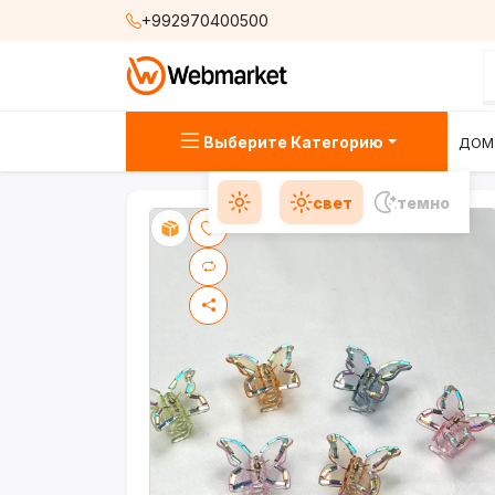
+992970400500
Выберите Категорию
ДОМ
свет
темно