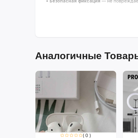
•
Безопасная фиксация
— не повреждает
Аналогичные Товары
0 )
( 0 )