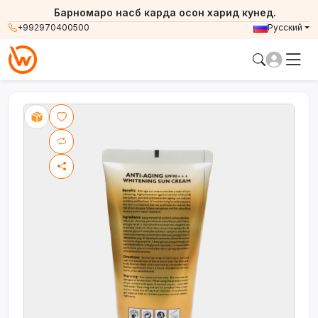
Барномаро насб карда осон харид кунед.
+992970400500
Русский