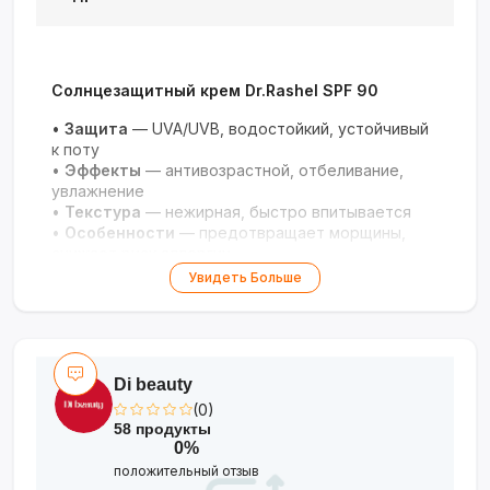
Солнцезащитный крем Dr.Rashel SPF 90
•
Защита
— UVA/UVB, водостойкий, устойчивый
к поту
•
Эффекты
— антивозрастной, отбеливание,
увлажнение
•
Текстура
— нежирная, быстро впитывается
•
Особенности
— предотвращает морщины,
снижает риск аллергии
Увидеть Больше
Мощная защита и антивозрастной уход в
одном креме!
Di beauty
(0)
58 продукты
0%
положительный отзыв