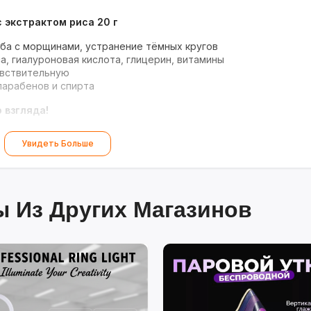
с экстрактом риса 20 г
ба с морщинами, устранение тёмных кругов
а, гиалуроновая кислота, глицерин, витамины
увствительную
парабенов и спирта
 взгляда!
Увидеть Больше
 Из Других Магазинов