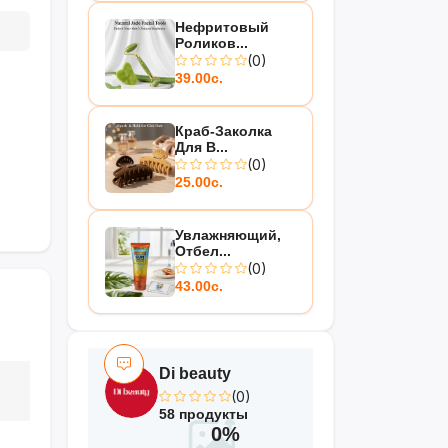
Нефритовый
Роликов...
(0)
39.00с.
Краб-Заколка
Для В...
(0)
25.00с.
Увлажняющий,
Отбел...
(0)
43.00с.
Di beauty
(0)
58 продукты
0%