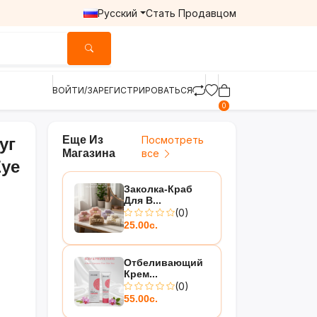
Русский
Стать Продавцом
ВОЙТИ/ЗАРЕГИСТРИРОВАТЬСЯ
0
Еще Из
Посмотреть
уг
Магазина
все
Eye
Заколка-Краб
Для В...
(0)
25.00с.
Отбеливающий
Крем...
(0)
55.00с.