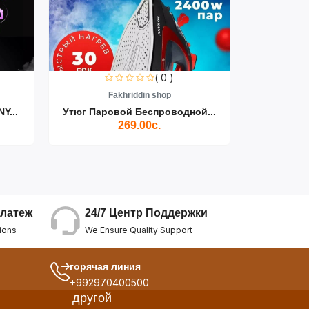
( 0 )
Fakhriddin shop
F
Y...
Утюг Паровой Беспроводной...
Пылесос D
269.00с.
24/7 Центр Поддержки
латеж
We Ensure Quality Support
ions
горячая линия
+992970400500
другой