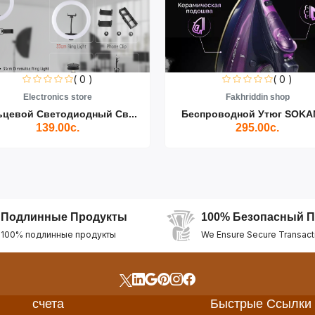
( 0 )
( 0 )
Electronics store
Fakhriddin shop
ьцевой Светодиодный Св...
Беспроводной Утюг SOKAN
139.00с.
295.00с.
Подлинные Продукты
100% Безопасный П
100% подлинные продукты
We Ensure Secure Transact
счета
Быстрые Ссылки