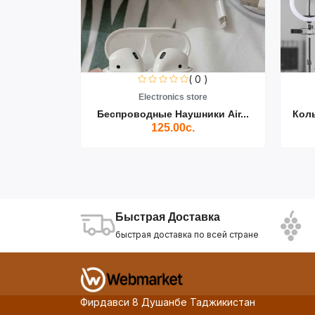
0 )
( 0 )
re
Electronics store
ики Air...
Беспроводные Наушники Air...
Кол
125.00с.
Быстрая Доставка
быстрая доставка по всей стране
Фирдавси 8 Душанбе Таджикистан