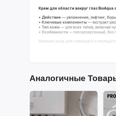
Крем для области вокруг глаз BioAqua 
•
Действие
— увлажнение, лифтинг, борь
•
Ключевые компоненты
— экстракт рис
•
Тип кожи
— для всех типов, включая ч
•
Особенности
— гипоаллергенный, без 
Нежный уход для сияющего и молодого
Аналогичные Товары