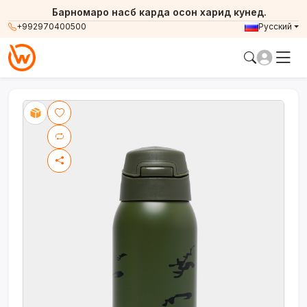
Барномаро насб карда осон харид кунед.
+992970400500
Русский