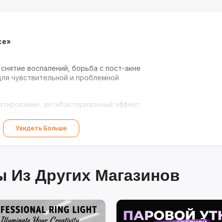
ce»
снятие воспалений, борьба с пост-акне
для чувствительной и проблемной
атирование, антибактериальный эффект
 проблемная
Увидеть Больше
уляция коллагена, осветление пигментации
ля зрелой и тусклой кожи
я вашей кожи!
 Из Других Магазинов