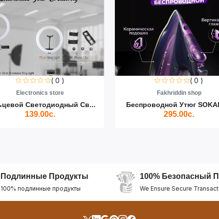
( 0 )
( 0 )
Electronics store
Fakhriddin shop
ьцевой Светодиодный Св...
Беспроводной Утюг SOKAN
139.00с.
295.00с.
Подлинные Продукты
100% Безопасный П
100% подлинные продукты
We Ensure Secure Transact