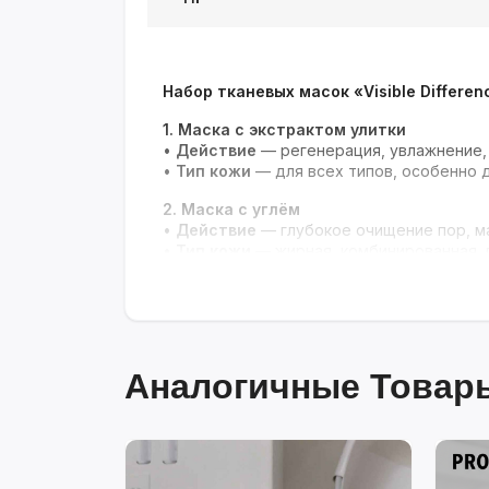
Набор тканевых масок «Visible Differen
1. Маска с экстрактом улитки
•
Действие
— регенерация, увлажнение, 
•
Тип кожи
— для всех типов, особенно 
2. Маска с углём
•
Действие
— глубокое очищение пор, м
•
Тип кожи
— жирная, комбинированная,
3. Маска с экстрактом граната
•
Действие
— антивозрастной уход, стим
•
Тип кожи
— для всех типов, особенно д
Мгновенный эффект и целевой уход дл
Аналогичные Товары