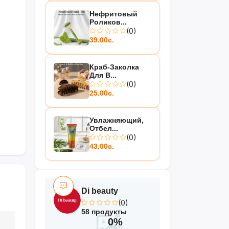
Нефритовый
Роликов...
(0)
39.00с.
Краб-Заколка
Для В...
(0)
25.00с.
Увлажняющий,
Отбел...
(0)
43.00с.
Di beauty
(0)
58 продукты
0%