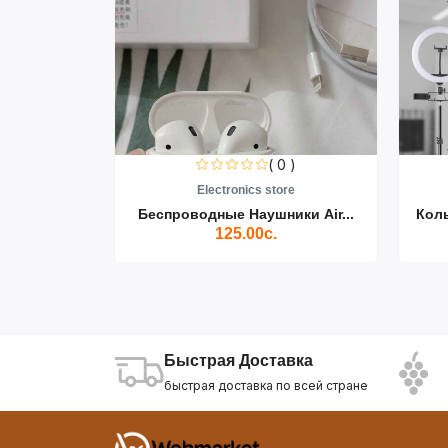
0 )
( 0 )
re
Electronics store
ики Air...
Беспроводные Наушники Air...
Кол
125.00с.
Быстрая Доставка
быстрая доставка по всей стране