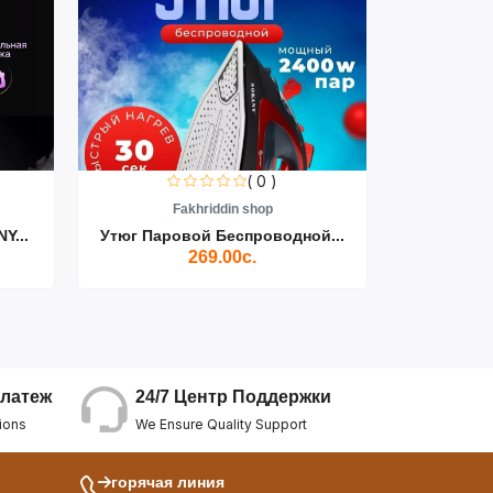
( 0 )
Fakhriddin shop
F
Y...
Утюг Паровой Беспроводной...
Пылесос D
269.00с.
24/7 Центр Поддержки
латеж
We Ensure Quality Support
ions
горячая линия