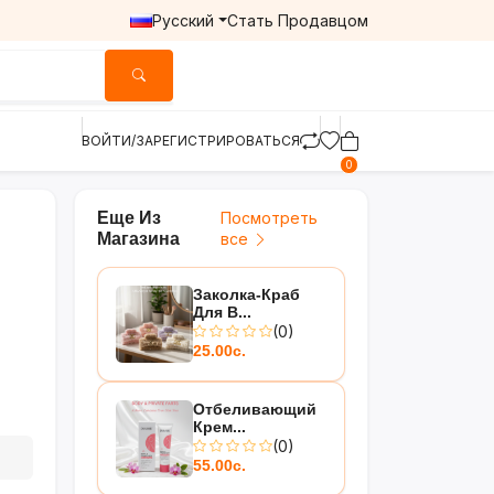
Русский
Стать Продавцом
ВОЙТИ/ЗАРЕГИСТРИРОВАТЬСЯ
0
Еще Из
Посмотреть
Магазина
все
Заколка-Краб
Для В...
(0)
25.00с.
Отбеливающий
Крем...
(0)
55.00с.