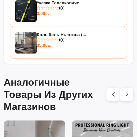
Указка Телескопиче...
(0)
3.00с.
Колыбель Ньютона (...
(0)
35.00с.
Аналогичные
Товары Из Других
Магазинов