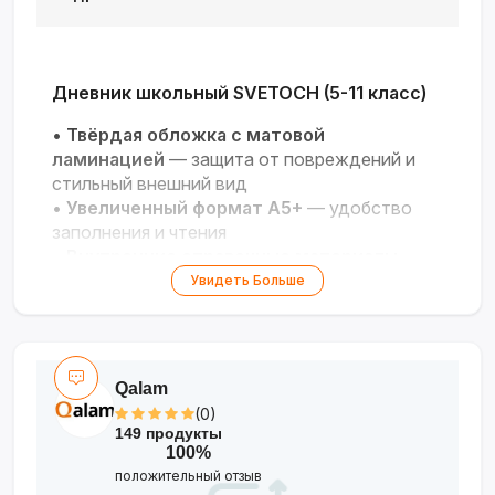
Дневник школьный SVETOCH (5-11 класс)
•
Твёрдая обложка с матовой
ламинацией
— защита от повреждений и
стильный внешний вид
•
Увеличенный формат А5+
— удобство
заполнения и чтения
•
Внутренние справочные материалы
—
полезные таблицы и данные для учёбы
Увидеть Больше
•
Белая бумага повышенной плотности 60
г/м²
— подходит для письма любыми
ручками
Qalam
(0)
149 продукты
100%
положительный отзыв