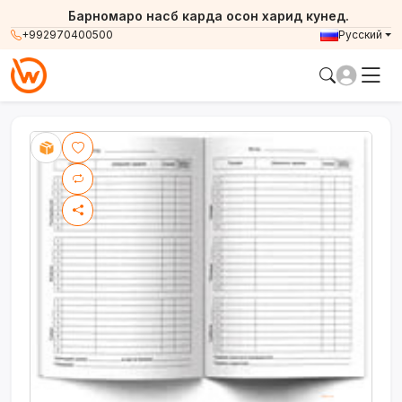
Барномаро насб карда осон харид кунед.
+992970400500
Русский