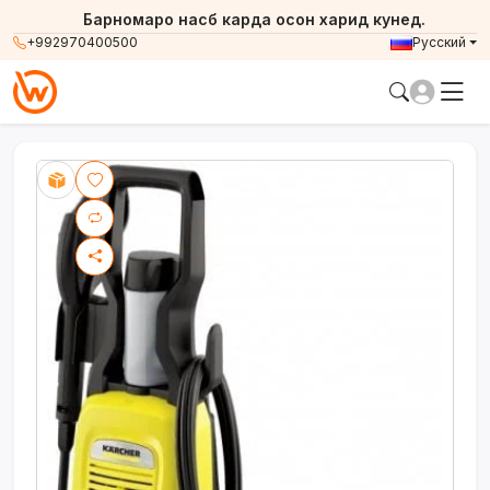
Барномаро насб карда осон харид кунед.
+992970400500
Русский