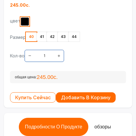
245.00с.
цвет
40
41
42
43
44
Размер
Кол-во
245.00с.
общая цена:
Купить Сейчас
Добавить В Корзину
Подробности О Продукте
обзоры