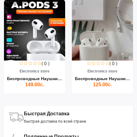
0 )
( 0 )
( 0
ore
Electronics store
Electronics sto
Беспроводные Наушники Air...
Беспроводные Наушники Air...
125.00с.
139.00с.
Быстрая Доставка
быстрая доставка по всей стране
Подлинные Продукты