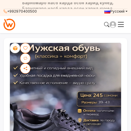
Барномаро насб карда осон харид кунед.
+992970400500
Русский