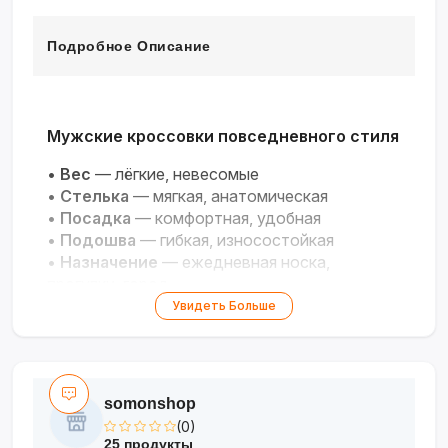
Подробное Описание
Мужские кроссовки повседневного стиля
•
Вес
— лёгкие, невесомые
•
Стелька
— мягкая, анатомическая
•
Посадка
— комфортная, удобная
•
Подошва
— гибкая, износостойкая
•
Назначение
— ежедневная носка,
прогулки, город
Увидеть Больше
Лёгкость и комфорт для активного
городского ритма каждый день!
somonshop
(0)
25 продукты