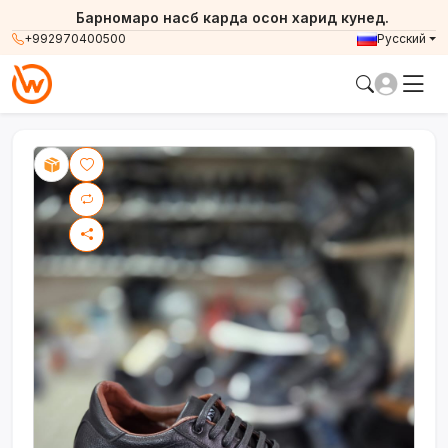
Барномаро насб карда осон харид кунед.
+992970400500
Русский