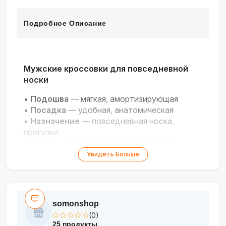
Подробное Описание
Мужские кроссовки для повседневной
носки
•
Подошва
— мягкая, амортизирующая
•
Посадка
— удобная, анатомическая
•
Назначение
— повседневная носка,
прогулки
•
Стиль
— универсальный, городской
Увидеть Больше
Идеальный выбор для комфорта и стиля
каждый день!
somonshop
(0)
25 продукты